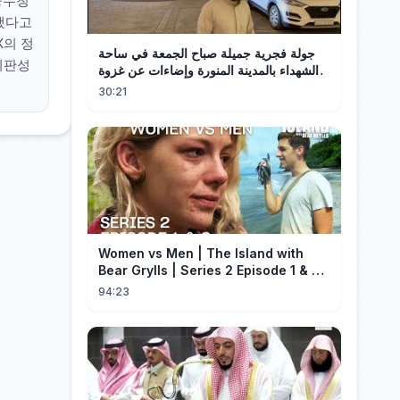
중수청
했다고
X의 정
جولة فجرية جميلة صباح الجمعة في ساحة
의판성
الشهداء بالمدينة المنورة وإضاءات عن غزوة
أحد
30:21
Women vs Men | The Island with
Bear Grylls | Series 2 Episode 1 & 2 |
Full Episode
94:23