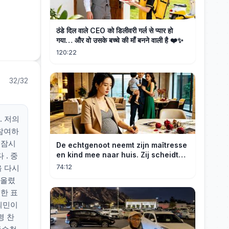
ठंडे दिल वाले CEO को डिलीवरी गर्ल से प्यार हो
गया… और वो उसके बच्चे की माँ बनने वाली है ❤️✨
120:22
32/32
. 저의
참여하
 잠시
De echtgenoot neemt zijn maîtresse
en kind mee naar huis. Zij scheidt
. 중
van hem en wordt opnieuw
을 다시
74:12
erfgenares. Hij smeekt haar op zijn
서올렸
knieën.
한 표
최민이
명 찬