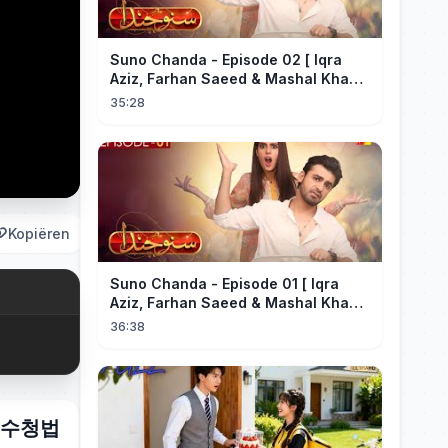
Suno Chanda - Episode 02 [ Iqra
Aziz, Farhan Saeed & Mashal Khan ]
- Funny Pakistani Drama - HUM TV
35:28
Kopiëren
Suno Chanda - Episode 01 [ Iqra
Aziz, Farhan Saeed & Mashal Khan ]
- Funny Pakistani Drama - HUM TV
36:38
 중수청법