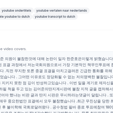
youtube ondertitels
youtube vertalen naar nederlands
ate youtube to dutch
youtube transcript to dutch
he video covers.
한준 의원이 불참한것에 대해 논란이 일자 한준호은이렇게 밝혔습니다
된 표결 과정에서 저는국회의원으로서 가장 기본적인 책무인투표에 
다 .직전 무지한 토론 종결 표결을 마치고걸려온 긴급한 통화를 위해
었습니다 . 그어떤 이유로도 정당화될 수 없는 저의명백한 불찰입니다 
지키지 못한 점 깊이 반성하고있습니다 . 이번 일을 계기로 제자신
하필 척을 두고 있는 김어준의딴지계시판에 불참 지적 글을 캡처해
했어야 했냐는 비판 글과 딴지 시판은 무시하라는댓글이 달립니다 . 또
근 매우 중요한법안 표결에서 모두 불참했습니다 .최근 무친상을 당한 
 후 불이학해 국회로달려왔다 . 공수청법 필바 종료 투표에참여 180