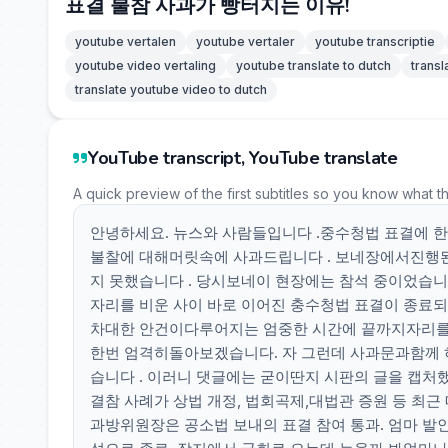
표결 불참 사과가 빵터지는 이유!
youtube vertalen
youtube vertaler
youtube transcriptie
youtube video vertaling
youtube translate to dutch
transl
translate youtube video to dutch
YouTube transcript, YouTube translate
A quick preview of the first subtitles so you know what t
안녕하세요. 뉴스와 사람들입니다 .중수청법 표결에 
불찰에 대해머릿속에 사과드립니다 . 보네장에서진행
지 못했습니다 . 당시보네이 현장에는 참석 중이었습니
자리를 비운 사이 바로 이어진 충수청법 표결이 종료되
차대한 안건이다루어지는 엄중한 시간에 끝까지자리를 
한번 엄격히돌아보겠습니다. 자 그런데 사과문과함께 
습니다 . 이러니 댓글에는 굳이딴지 시판의 글을 캡처
결참 사례가 상법 개정, 법회곡제,대법관 증원 등 최
과방위원장은 공소법 보내의 표결 참여 통과. 엄마 발인