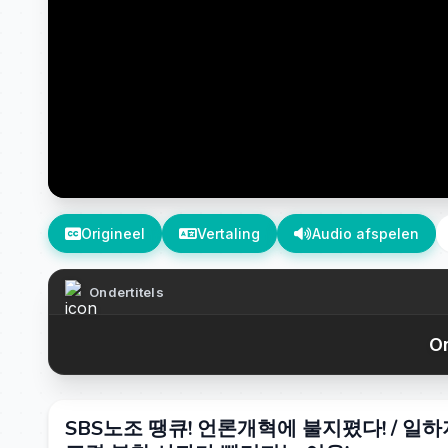
Origineel
Vertaling
Audio afspelen
Ondertitels
On
SBS노조 땡큐! 언론개혁에 불지폈다! / 일