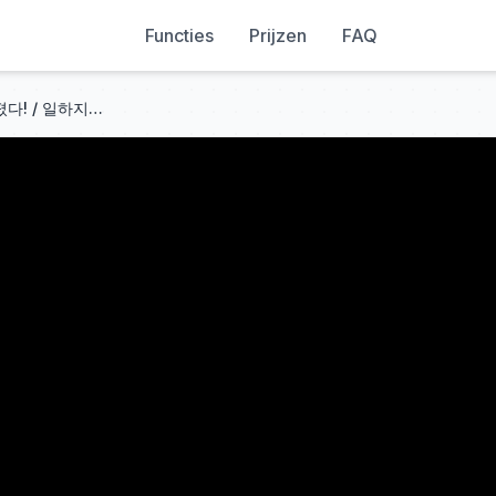
Functies
Prijzen
FAQ
SBS노조 땡큐! 언론개혁에 불지폈다! / 일하지 않는 정무위! 추미애 법사위를 보라! / 한준호의 중수청법 표결 불참 사과가 빵터지는 이유!