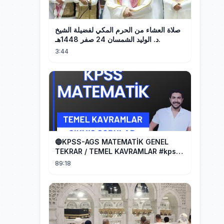
صلاة العشاء من الحرم المكي لفضيلة الشيخ
د. الوليد الشمسان 24 صفر 1448هـ.
3:44
🔵KPSS-AGS MATEMATİK GENEL
TEKRAR / TEMEL KAVRAMLAR #kpss
#ags
89:18