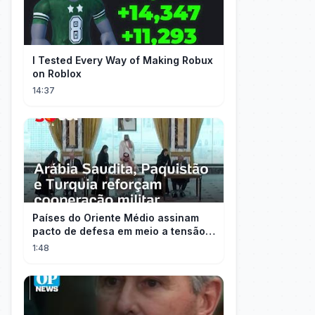
I Tested Every Way of Making Robux
on Roblox
14:37
Países do Oriente Médio assinam
pacto de defesa em meio a tensão
com Irã
1:48