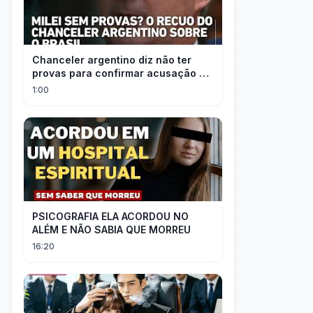
Chanceler argentino diz não ter
provas para confirmar acusação de
Milei contra Brasil | OP News
1:00
PSICOGRAFIA ELA ACORDOU NO
ALÉM E NÃO SABIA QUE MORREU
16:20