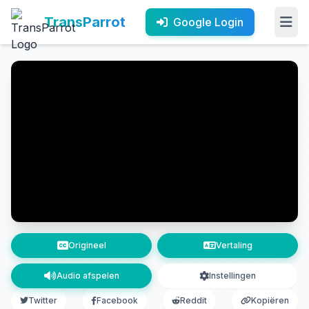
TransParrot
Google Login
Origineel
Vertaling
Audio afspelen
Instellingen
Twitter
Facebook
Reddit
Kopiëren