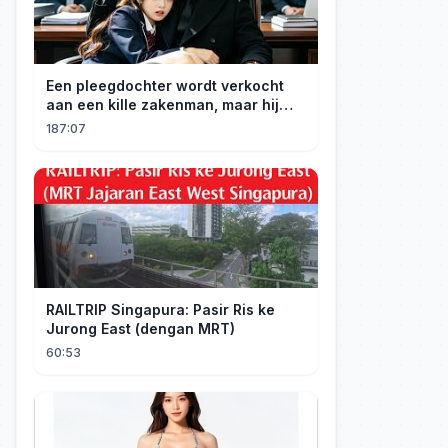
Een pleegdochter wordt verkocht
aan een kille zakenman, maar hij
wordt verliefd op haar en neemt
187:07
haar mee naar huis om haar te
verwennen!
RAILTRIP Singapura: Pasir Ris ke
Jurong East (dengan MRT)
60:53