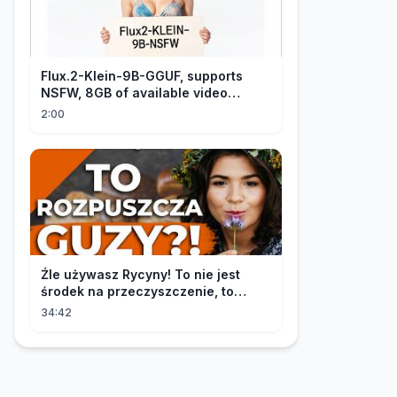
Flux.2-Klein-9B-GGUF, supports
NSFW, 8GB of available video
memory, partial redraw, text-to-
2:00
image...
Źle używasz Rycyny! To nie jest
środek na przeczyszczenie, to
potężny "rozpuszczalnik".
34:42