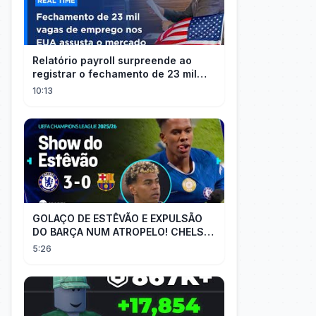
Relatório payroll surpreende ao
registrar o fechamento de 23 mil
vagas nos EUA
10:13
GOLAÇO DE ESTÊVÃO E EXPULSÃO
DO BARÇA NUM ATROPELO! CHELSEA
3X0 BARCELONA - MELHORES
5:26
MOMENTOS