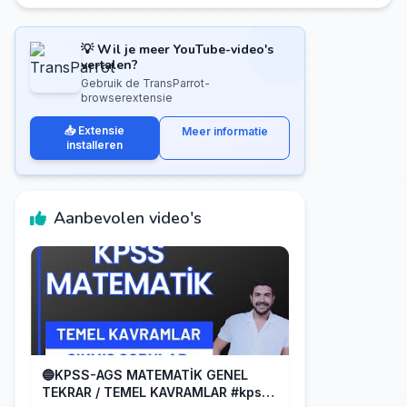
💡 Wil je meer YouTube-video's
vertalen?
Gebruik de TransParrot-
browserextensie
📥 Extensie
Meer informatie
installeren
Aanbevolen video's
🔵KPSS-AGS MATEMATİK GENEL
TEKRAR / TEMEL KAVRAMLAR #kpss