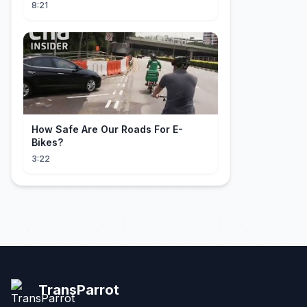
(PS5 + XBOX + PC)
8:21
How Safe Are Our Roads For E-
Bikes?
3:22
TransParrot