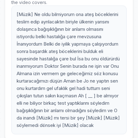
the video covers.
[Müzik] Ne oldu bilmiyorum ona ateş böceklerini
teslim edip ayrılacaktın biriyle ülkenin yarısını
dolaşınca bağışıklığının bir anlamı olmasını
istiyordu belki hastalığa çare mevzusuna
İnanıyordum Belki de iyilik yapmaya çalışıyordum
sonra başardık ateş böceklerini bulduk eli
sayesinde hastalığa çare bul İsa bu onu öldürürdü
inanmıyorum Doktor Senin burada ne işin var Onu
Almana izin vermem ge geleceğimiz söz konusu
kurtaracağımızı düşün Aman be Jo ne yaptın sen
onu kurtardım gel ufaklık gel hadi tuttum seni
çıkışları tutun sakın kaçmasın Ah [ __ ] be almıyor
elli ne biliyor birkaç test yaptıklarını söyledim
bağışıklığının bir anlamı olmadığını söyledim ve O
da inandı [Müzik] mı tersi bir şey [Müzik] [Müzik]
söylemedi dönsek iyi [Müzik] olacak