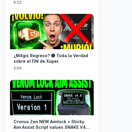
Current Affair
6:22
¿M4gis Regreso? 🔴 Toda la Verdad
sobre el FIN de Xuper.
5:05
Cronus Zen NEW Aimlock + Sticky
Aim Assist Script values SNAKE V4