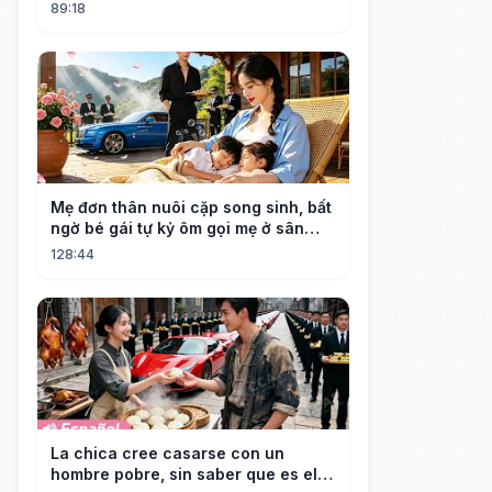
#ags
89:18
Mẹ đơn thân nuôi cặp song sinh, bất
ngờ bé gái tự kỷ ôm gọi mẹ ở sân
bay, nhìn mặt bé cô bật khóc!
128:44
La chica cree casarse con un
hombre pobre, sin saber que es el