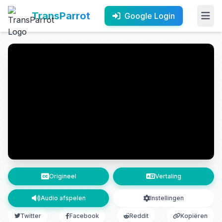
TransParrot
Google Login
Origineel
Vertaling
Audio afspelen
Instellingen
Twitter
Facebook
Reddit
Kopiëren