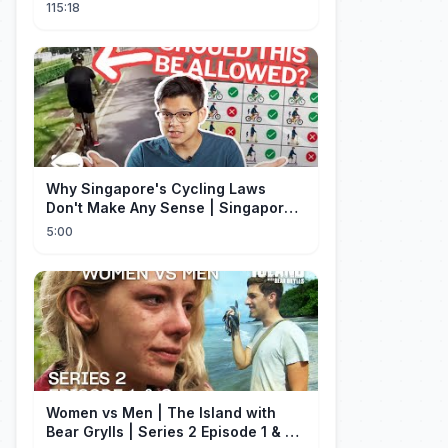
hombre más rico del mundo
115:18
disfrazado!
Why Singapore's Cycling Laws
Don't Make Any Sense | Singapore
Explained
5:00
Women vs Men | The Island with
Bear Grylls | Series 2 Episode 1 & 2 |