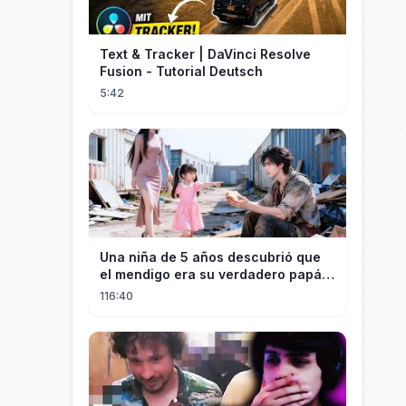
Text & Tracker | DaVinci Resolve
Fusion - Tutorial Deutsch
5:42
Una niña de 5 años descubrió que
el mendigo era su verdadero papá y
salvó a su familia
116:40