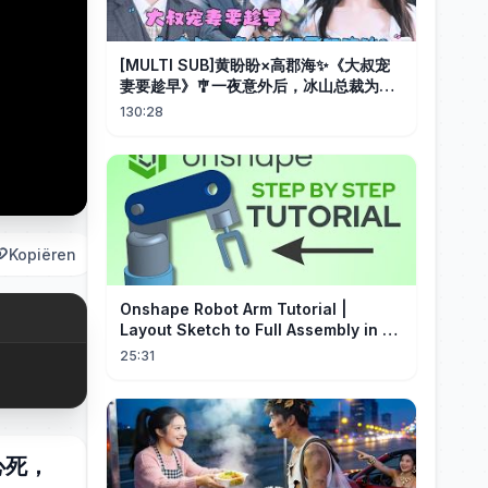
[MULTI SUB]黄盼盼×高郡海✨《大叔宠
妻要趁早》🎐一夜意外后，冰山总裁为她
化身宠妻狂魔，她从小心翼翼到勇敢追
130:28
爱，双向奔赴甜度爆表！#MiniDrama#
精彩大陆短剧
Kopiëren
Onshape Robot Arm Tutorial |
Layout Sketch to Full Assembly in 20
Minutes!
25:31
心死，