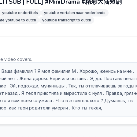
B | FULL] #MiniDrama #精彩大陆短剧
youtube ondertitels
youtube vertalen naar nederlands
ate youtube to dutch
youtube transcript to dutch
he video covers.
 Ваша фамилия ? Я моя фамилия М . Хорошо, женись на мне .
й нет . Жена даром. Бери или оставь . Э, да. Поставь печат
ке . Эй, подожди, мунянньцы . Так, ты отплачиваешь за годы
т назад . Я тебя приютила и вырастила с нуля . Правда, грязн
это я вам всем служила . Что в этом плохого ? Думаешь, ты
ор, как твои родители умерли . Кто ты такая,