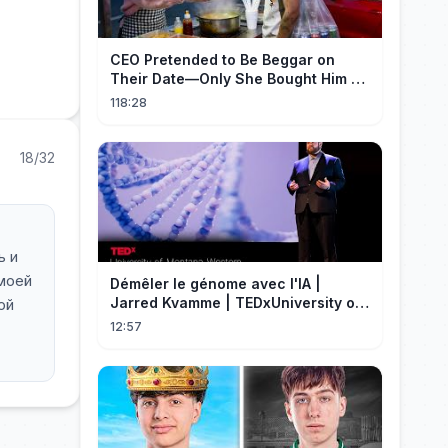
CEO Pretended to Be Beggar on
Their Date—Only She Bought Him a
Meal, and He Fell in Love!
118:28
18/32
ь и
 моей
Démêler le génome avec l'IA |
Jarred Kvamme | TEDxUniversity of
ой
Montana Western
12:57