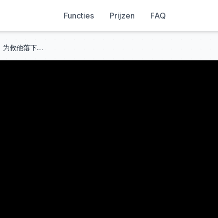
Functies
Prijzen
FAQ
秦琛琛＆张诗媛 | 她暗恋他八年，为救他落下一身病，产检那天，他却搂着别的女人，她彻底心死，从今往后，好好爱自己，渣男不要了！[MULTI SUB | FULL] #MiniDrama #精彩大陆短剧