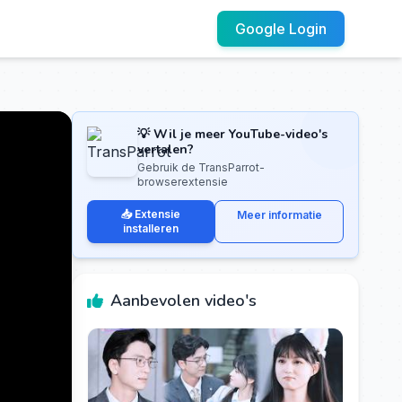
Google Login
💡 Wil je meer YouTube-video's
vertalen?
Gebruik de TransParrot-
browserextensie
📥 Extensie
Meer informatie
installeren
Aanbevolen video's