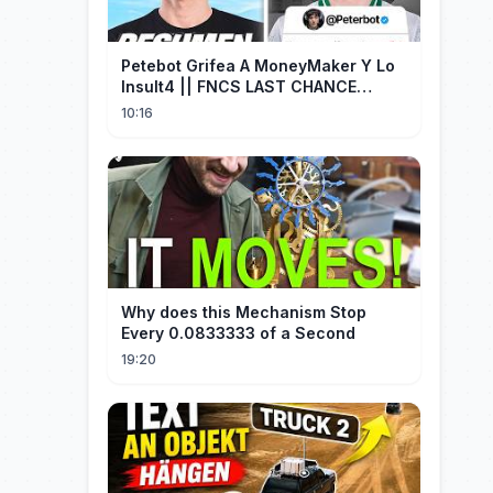
Petebot Grifea A MoneyMaker Y Lo
Insult4 || FNCS LAST CHANCE
Resumen
10:16
Why does this Mechanism Stop
Every 0.0833333 of a Second
19:20