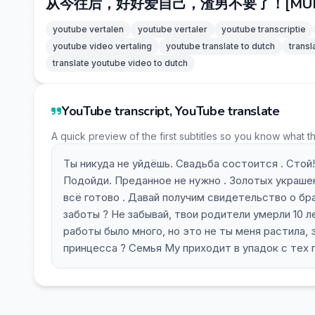
从今往后，好好爱自己，渣男不要了！[MULTI SU
youtube vertalen
youtube vertaler
youtube transcriptie
youtube video vertaling
youtube translate to dutch
transl
translate youtube video to dutch
YouTube transcript, YouTube translate
A quick preview of the first subtitles so you know what t
Ты никуда не уйдёшь. Свадьба состоится . Стой!
Подойди. Преданное не нужно . Золотых украшени
всё готово . Давай получим свидетельство о бра
заботы ? Не забывай, твои родители умерли 10 ле
работы было много, но это не ты меня растила, 
принцесса ? Семья Му приходит в упадок с тех п