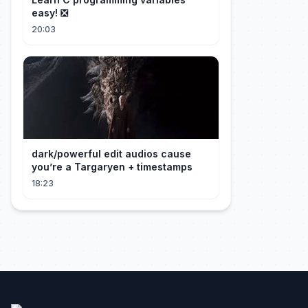
easy! ❎
20:03
dark/powerful edit audios cause
you’re a Targaryen + timestamps
18:23