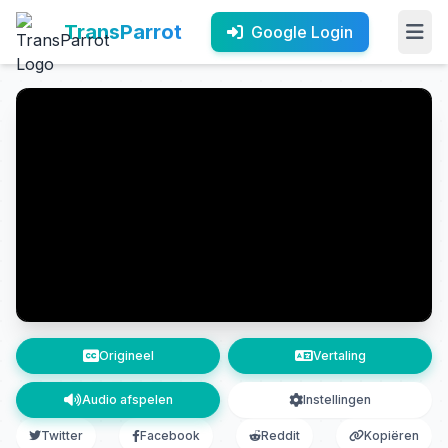
TransParrot
Google Login
Origineel
Vertaling
Audio afspelen
Instellingen
Twitter
Facebook
Reddit
Kopiëren