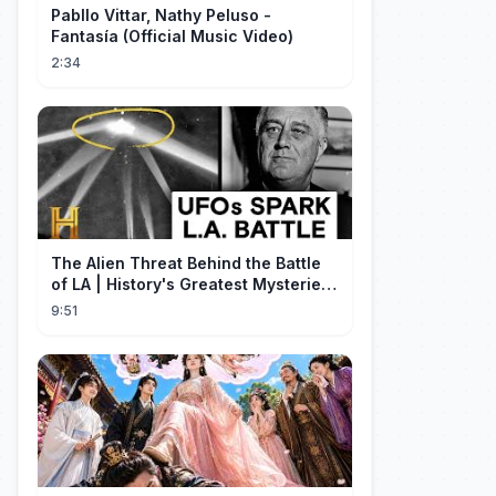
Pabllo Vittar, Nathy Peluso -
Fantasía (Official Music Video)
2:34
The Alien Threat Behind the Battle
of LA | History's Greatest Mysteries
(S5)
9:51