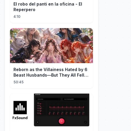
El robo del panti en la oficina - El
Reperpero
4:10
Reborn as the Villainess Hated by 6
Beast Husbands—But They All Fell
for Her!
50:45