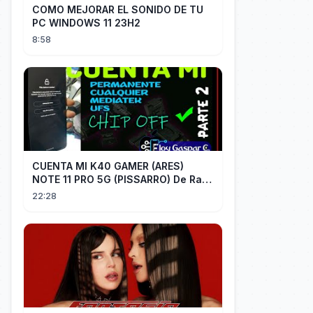
COMO MEJORAR EL SONIDO DE TU
PC WINDOWS 11 23H2
8:58
CUENTA MI K40 GAMER (ARES)
NOTE 11 PRO 5G (PISSARRO) De Raiz
CHIP OFF VIA MIPI TESTER PARTE 2
22:28