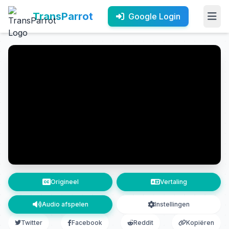
TransParrot
Google Login
Origineel
Vertaling
Audio afspelen
Instellingen
Twitter
Facebook
Reddit
Kopiëren