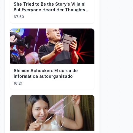
She Tried to Be the Story's Villain!
But Everyone Heard Her Thoughts?
Now Everyone Adores Her~
67:50
Shimon Schocken: El curso de
informática autoorganizado
16:21