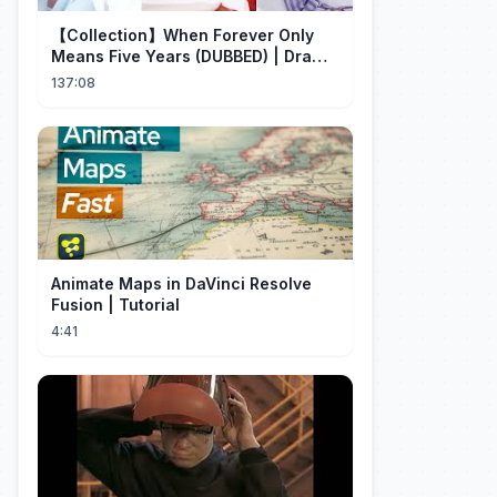
【Collection】When Forever Only
Means Five Years (DUBBED) | Drama
Talk
137:08
Animate Maps in DaVinci Resolve
Fusion | Tutorial
4:41