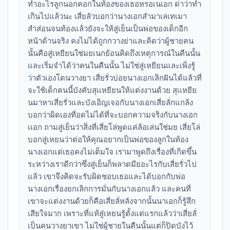
ทำอะไรลูกนอกคอกในท้องของเธอหรอเนเอก ด่าว่าทำ
เกินไปแล้วนะ เสี่ยลัวบอกว่านางเอกสำมาเลเทเมา
สำส่อนจนท้องแล้วยังจะให้สู่เย็นเป็นพ่อของเด็กอีก
หน้าด้านจริง คงไม่ได้ถูกกวางย่าและคิดว่าผู้ชายคน
นั้นคือสู่เหยียนใช่มยเนกย้อนคิดถึงเหตุการณ์ในคืนนั้น
และเริ่มจำได้ว่าคนในคืนนั้น ไม่ใช่สู่เหยียนและเพิ่งรู้
ว่าตัวเองโดนวางยา เสี่ยรั่วบ่อยนางเอกเลิกฝันได้แล้วที่
จะใช้เด็กคนนี้บังคับสุเเหยียนให้แต่งงานด้วย สุเเหยีย
นมาหาเสี่ยรั่วและบังเอิญเจอกับนางเอกเสี่ยลั่กแกล้ง
บอกว่าผิดเองที่อดไม่ได้ที่จะบอกความจริงกับนางเอก
เเอก ถามสู่เย็นว่าสิ่งที่เสี่ยโล่พูดแค่ล้อเล่นใช่มย เสี่ยโล่
บอกสู่เหยนว่าต่อให้คุณอยากเป็นพ่อของลูกในท้อง
นางเอกแต่เธอคงไม่เต็มใจ เรามาพูดถึงเรื่องที่เกิดขึ้น
ระหว่างเราดีกว่าซึ่งสู่เย็นก็พลาดมียอะไรกับเสี่ยรั่วไป
แล้ว เขาจึงคิดจะรับผิดชอบเธอและได้บอกกับพ่อ
นางเอกเรื่องยกเลิกการมั่นกับนางเอกแล้ว และคนที่
เขาจะแต่งงานด้วยก็คือเสี่ยลั่หลังจากนั้นนาเอกก็รู้สึก
เสียใจมาก เพราะที่แท้สู่เหยนรู้ตั้งแต่แรกแล้วว่าเสี่ยลั่
เป็นคนวางยาเขา ไม่ใช่ผู้ชายในคืนนั้นแต่ก็ปิดบังไว้