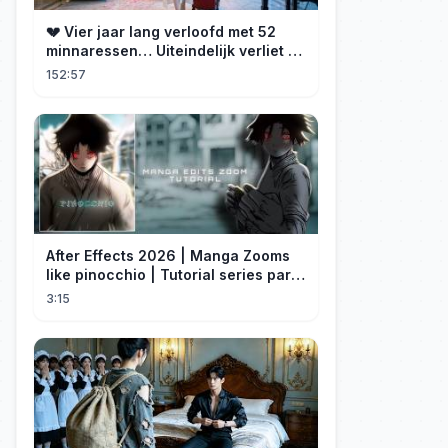
💔 Vier jaar lang verloofd met 52
minnaressen… Uiteindelijk verliet ze
hem en trouwde ze met zijn oom, de
152:57
CEO!
After Effects 2026 | Manga Zooms
like pinocchio | Tutorial series part
4
3:15