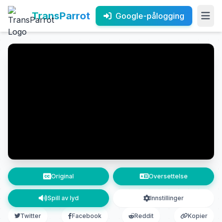
TransParrot
Google-pålogging
Original
Oversettelse
Spill av lyd
Innstillinger
Twitter
Facebook
Reddit
Kopier