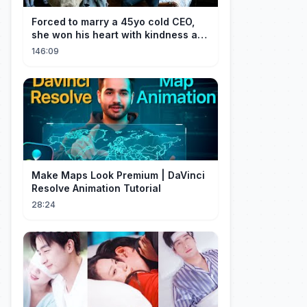
Forced to marry a 45yo cold CEO,
she won his heart with kindness and
was spoiled daily!
146:09
Make Maps Look Premium | DaVinci
Resolve Animation Tutorial
28:24