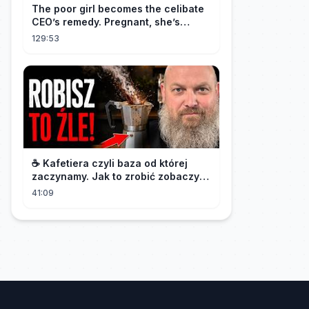
The poor girl becomes the celibate
CEO’s remedy. Pregnant, she’s
brought to his mansion and spoiled.
129:53
☕️ Kafetiera czyli baza od której
zaczynamy. Jak to zrobić zobaczysz
w tym materiale.🫡
41:09