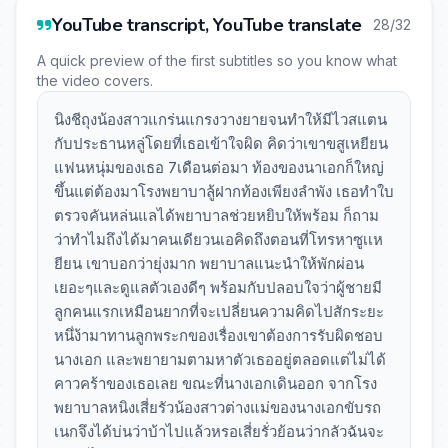
YouTube transcript, YouTube translate
28/32
A quick preview of the first subtitles so you know what
the video covers.
นิงชีถุงน้องสาวแกร่นแกรงวางยายจนทำให้มีไวสแตน
กับประธานหลู่โดยที่เธอเข้าใจผิด คิดว่าเขาขสูเหยียน
แฟนหนุ่มของเธอ 7เดือนต่อมา ท้องของนาเอกก็ใหญ่
ขึ้นแต่ต้องมาโรงพยาบาลู้ฝากท้องเพียงลำพัง เธอทำใบ
ตรวจคันหล่นแลได้พยาบาลช่วยหยิบให้พร้อม ก็ถาม
ว่าทำไมถึงได้มาคนเดียวนเอคิดถึงตอนที่โทรหาซูเเห
ยียน เขาบอกว่ายุ่งมาก พยาบาลแนะนำให้พักผ่อน
เยอะๆและดูแลตัวเองดีๆ พร้อมกับปลอบใจว่าผู้ชายมี
ลูกคนแรกเหมือนยากที่จะเปลี่ยนความคิดไปสักระยะ
หนึ่ง้ามาทานลูกพระกของเรื่องเขาต้องการรับผิดชอบ
นางเอก และพยายามตามหาตัวเธออยู่ตลอดแต่ไม่ได้
คาวคร้าของเธอเลย ขณะที่นางเอกเดินออก จากโรง
พยาบาลหนิงเสี่ยรัวน้องสาวต่างแม่ของนางเอกขับรถ
เนกจึงได้บ่นว่าบ้าไปแล้วหรอเสี่ยรั่วย้อนว่ากลัวฉันจะ