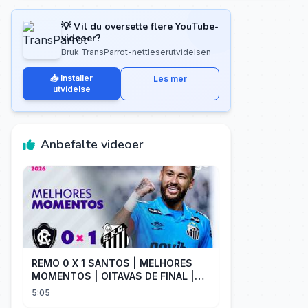
💡 Vil du oversette flere YouTube-
videoer?
Bruk TransParrot-nettleserutvidelsen
📥 Installer
Les mer
utvidelse
Anbefalte videoer
REMO 0 X 1 SANTOS | MELHORES
MOMENTOS | OITAVAS DE FINAL |
COPA DO BRASIL 2026 | ge.globo
5:05