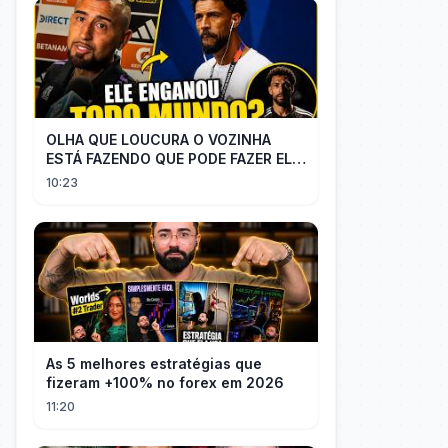
OLHA QUE LOUCURA O VOZINHA
ESTÁ FAZENDO QUE PODE FAZER ELE
PERDER MUITA MORAL COM QUEM
10:23
CONFIOU NELE
As 5 melhores estratégias que
fizeram +100% no forex em 2026
11:20