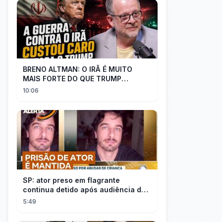
BRENO ALTMAN: O IRÃ É MUITO
MAIS FORTE DO QUE TRUMP
IMAGINAVA
10:06
SP: ator preso em flagrante
continua detido após audiência de
custódia
5:49