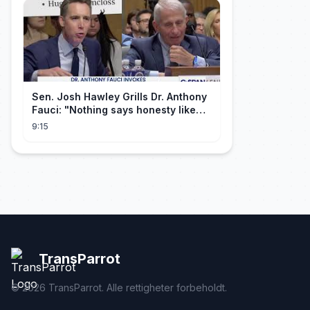
Sen. Josh Hawley Grills Dr. Anthony
Fauci: "Nothing says honesty like
taking the Fifth!"
9:15
TransParrot
©
2026
TransParrot. Alle rettigheter forbeholdt.