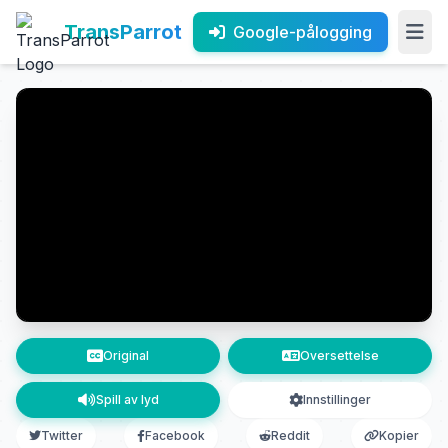
TransParrot
Google-pålogging
Original
Oversettelse
Spill av lyd
Innstillinger
Twitter
Facebook
Reddit
Kopier