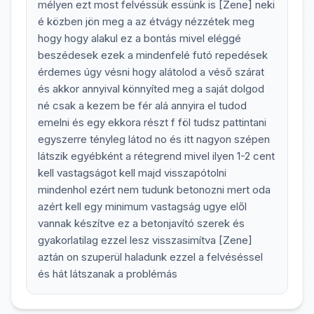
mélyen ezt most felvéssük essünk is [Zene] neki
é közben jön meg a az étvágy nézzétek meg
hogy hogy alakul ez a bontás mivel eléggé
beszédesek ezek a mindenfelé futó repedések
érdemes úgy vésni hogy alátolod a véső szárat
és akkor annyival könnyíted meg a saját dolgod
né csak a kezem be fér alá annyira el tudod
emelni és egy ekkora részt f föl tudsz pattintani
egyszerre tényleg látod no és itt nagyon szépen
látszik egyébként a rétegrend mivel ilyen 1-2 cent
kell vastagságot kell majd visszapótolni
mindenhol ezért nem tudunk betonozni mert oda
azért kell egy minimum vastagság ugye elől
vannak készítve ez a betonjavító szerek és
gyakorlatilag ezzel lesz visszasimítva [Zene]
aztán on szuperül haladunk ezzel a felvéséssel
és hát látszanak a problémás