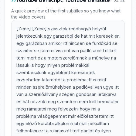
YouTube transcript, YouTube translate
A quick preview of the first subtitles so you know what
the video covers.
[Zene] [Zene] sziasztok rendhagyó helyről
jelentkezünk egy garázsból de hát mit keresek én
egy garázsban amikor itt nincsen se fürdőkád se
szaniter se semmi viszont van padló amit föl kell
törni mert ez a motorszerelőmnek a műhelye na
lássuk is hogy milyen problémákkal
szembesülünk egyébként keressétek
erzsébeten tatamotót a probléma itt is mint
minden szerelőműhelyben a padlóval van ugye itt
van a szerelőállvány szépen gondosan letakarva
és hát nézzük meg szerintem nem kell bemutatni
meg rámutatni meg felvezetni hogy mi a
probléma vésőgépemet már előkészítettem itt
egy előző korábbi alkalommal már nekiálltam
felbontani ezt a szanaszét tört padlót és ilyen