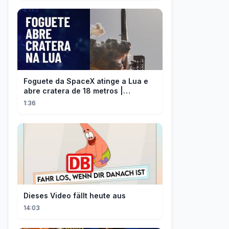
Foguete da SpaceX atinge a Lua e
abre cratera de 18 metros |
InfoMoney News
1:36
Dieses Video fällt heute aus
14:03