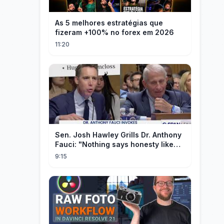
As 5 melhores estratégias que
fizeram +100% no forex em 2026
11:20
Sen. Josh Hawley Grills Dr. Anthony
Fauci: "Nothing says honesty like
taking the Fifth!"
9:15