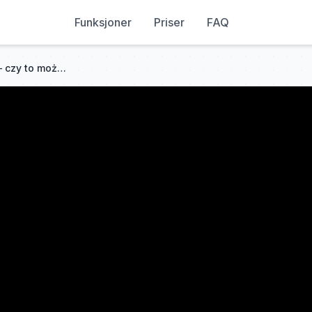
Funksjoner
Priser
FAQ
Wdzięczność zamiast złości – czy to możliwe? – Mieczysław Bielak | Narum | Narine Academy