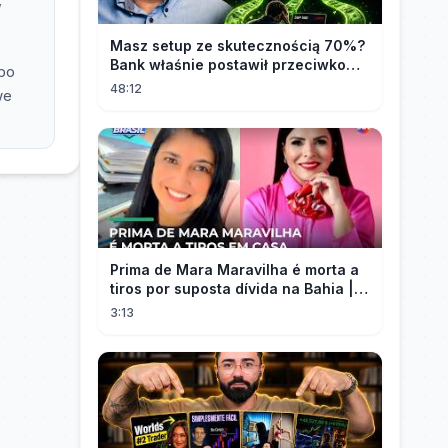
Masz setup ze skutecznością 70%?
Bank właśnie postawił przeciwko
 bo
tobie
48:12
we
Prima de Mara Maravilha é morta a
tiros por suposta dívida na Bahia |
#SeLigaBrasil
3:13