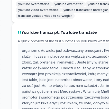
youtube oversettelse
youtube oversetter
youtube transk
youtube video oversettelse
youtube translate to norwegian
translate youtube video to norwegian
YouTube transcript, YouTube translate
A quick preview of the first subtitles so you know what t
organizm człowieka jest zakwaszany emocjami . Kw
służy . I czasami placebo ma większą skuteczność
złość, żal, pretensje, nienawiść . Jesteśmy w stanie
każde doświadczenie . Chodzi o to, żeby w stosunku
zewnątrz jest projekcją częstotliwości, którą mamy
jest takie, jakie jest. natomiast obserwator, który n
że coś jest złe, to wtedy to coś nam szkodzi . Ja i
państwa gościem jest Mieczysław . Witam cię Mietk
promotor świadomego postrzegania rzeczywistości 
których już kilka edycji rozumiem, że było, odbyło si
szósta edycja . Pięknie Mietku . Ja często rozmawia