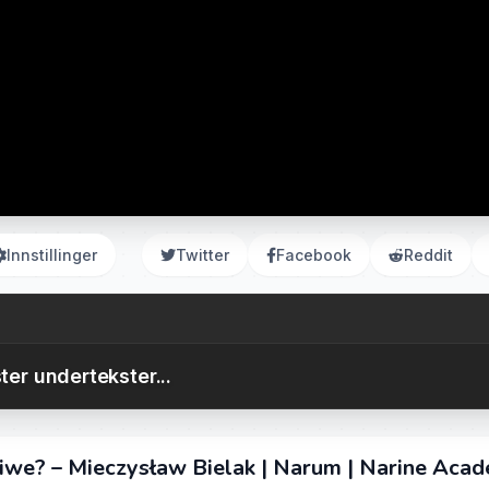
Innstillinger
Twitter
Facebook
Reddit
ter undertekster...
liwe? – Mieczysław Bielak | Narum | Narine Aca