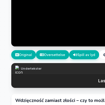
Original
Oversettelse
Spill av lyd
Undertekster
Las
Wdzięczność zamiast złości – czy to moż