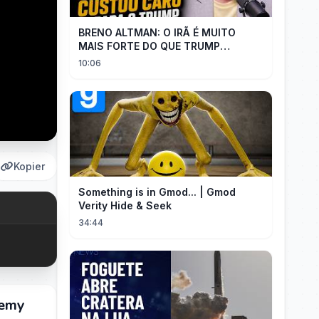
BRENO ALTMAN: O IRÃ É MUITO
MAIS FORTE DO QUE TRUMP
IMAGINAVA
10:06
Kopier
Something is in Gmod... | Gmod
Verity Hide & Seek
34:44
demy