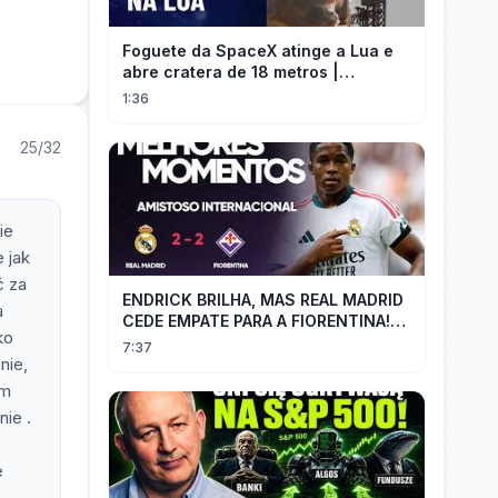
Foguete da SpaceX atinge a Lua e
abre cratera de 18 metros |
InfoMoney News
1:36
25/32
ie
 jak
ć za
ENDRICK BRILHA, MAS REAL MADRID
a
CEDE EMPATE PARA A FIORENTINA!
ko
MM - Real Madrid 2 x 2 Fiorentina
7:37
nie,
im
ie .
e
,