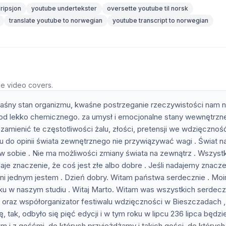
ripsjon
youtube undertekster
oversette youtube til norsk
translate youtube to norwegian
youtube transcript to norwegian
he video covers.
aśny stan organizmu, kwaśne postrzeganie rzeczywistości nam n
 od lekko chemicznego. za umysł i emocjonalne stany wewnętrzne
 zamienić te częstotliwości żalu, złości, pretensji we wdzięcznoś
 do opinii świata zewnętrznego nie przywiązywać wagi . Świat n
 w sobie . Nie ma możliwości zmiany świata na zewnątrz . Wszyst
adaje znaczenie, że coś jest złe albo dobre . Jeśli nadajemy znacze
 inni jednym jestem . Dzień dobry. Witam państwa serdecznie . Mo
u w naszym studiu . Witaj Marto. Witam was wszystkich serdeczn
oraz współorganizator festiwalu wdzięczności w Bieszczadach ,
ę, tak, odbyło się pięć edycji i w tym roku w lipcu 236 lipca będzi
m i z gośćmi, do których przyjeżdżamy i takich gości, do których