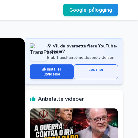
Google-pålogging
💡 Vil du oversette flere YouTube-
videoer?
Bruk TransParrot-nettleserutvidelsen
📥 Installer
Les mer
utvidelse
Anbefalte videoer