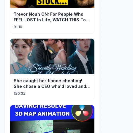
Trevor Noah ON: For People Who
FEEL LOST In Life, WATCH THIS To
Find Yourself | Jay Shetty
91:10
She caught her fiancé cheating!
She chose a CEO who'd loved and
cherished her for years. ❤️
120:32