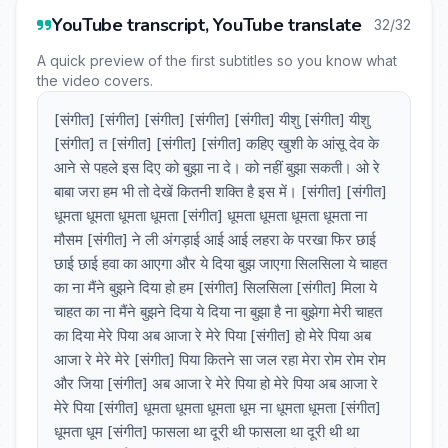
YouTube transcript, YouTube translate
32/32
A quick preview of the first subtitles so you know what
the video covers.
[संगीत] [संगीत] [संगीत] [संगीत] [संगीत] यीशु [संगीत] यीशु
[संगीत] त [संगीत] [संगीत] [संगीत] कहिए खुशी के आंसू देव के
आने से पहले इस दिए को बुझा ना दे। को नहीं बुझा सकती। ओ रे
बाबा जरा हम भी तो देखें कितनी शक्ति है इस में। [संगीत] [संगीत]
धूमता धूमता धूमता धूमता [संगीत] धूमता धूमता धूमता धूमता ना
मौसम [संगीत] ने ली अंगड़ाई आई आई लहरा के परखा फिर छाई
छाई छाई हवा का आएगा और ये दिया बुझ जाएगा सिलसिला ये चाहत
का ना मैंने बुझने दिया हो हम [संगीत] सिलसिला [संगीत] मिला ये
चाहत का ना मैंने बुझने दिया ये दिया ना बुझा है ना बुझेगा मेरी चाहत
का दिया मेरे पिया अब आजा रे मेरे पिया [संगीत] हो मेरे पिया अब
आजा रे मेरे मेरे [संगीत] पिया कितने सा जल रहा मेरा रोम रोम रोम
और जिया [संगीत] अब आजा रे मेरे पिया हो मेरे पिया अब आजा रे
मेरे पिया [संगीत] धूमता धूमता धूमता धूम ना धूमता धूमता [संगीत]
धूमता धूम [संगीत] फासला था दूरी थी फासला था दूरी थी था