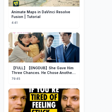
Animate Maps in DaVinci Resolve
Fusion | Tutorial
4:41
【FULL】【ENGDUB】She Gave Him
Three Chances. He Chose Another
Man's Daughter.#cdrama
79:45