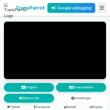
TransParrot
Google-pålogging
Original
Oversettelse
Spill av lyd
Innstillinger
Twitter
Facebook
Reddit
Kopier