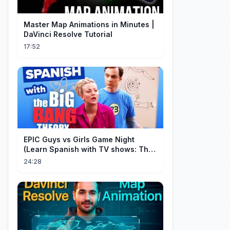
Master Map Animations in Minutes |
DaVinci Resolve Tutorial
17:52
EPIC Guys vs Girls Game Night
(Learn Spanish with TV shows: The
Big Bang Theory)
24:28