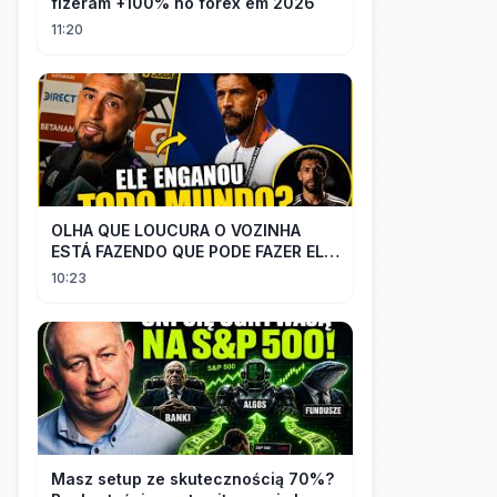
fizeram +100% no forex em 2026
11:20
OLHA QUE LOUCURA O VOZINHA
ESTÁ FAZENDO QUE PODE FAZER ELE
PERDER MUITA MORAL COM QUEM
10:23
CONFIOU NELE
Masz setup ze skutecznością 70%?