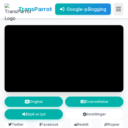
TransParrot
Google-pålogging
Original
Oversettelse
Spill av lyd
Innstillinger
Twitter
Facebook
Reddit
Kopier