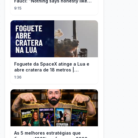
Fauci: "Nothing says honesty like
taking the Fifth!"
9:15
Foguete da SpaceX atinge a Lua e
abre cratera de 18 metros |
InfoMoney News
1:36
As 5 melhores estratégias que