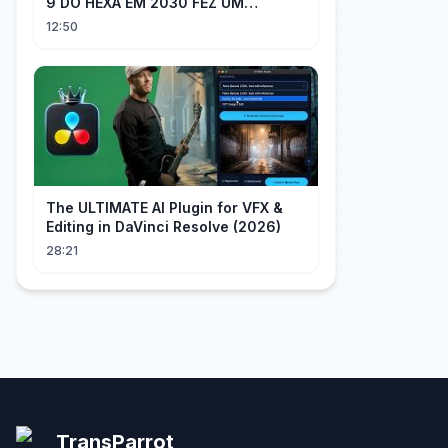
9 DO HEXA EM 2030 FEZ UM
GOLAÇO E MOSTROU QUE VAI SER
12:50
TITULAR
The ULTIMATE AI Plugin for VFX &
Editing in DaVinci Resolve (2026)
28:21
TransParrot