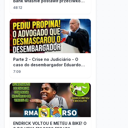
Bank właśnie postawił przeciwko
tobie
48:12
Parte 2 - Crise no Judiciário - O
caso do desembargador Eduardo
Gallo x advogado Felisberto
7:09
Córdoba
ENDRICK VOLTOU E METEU A BIKE! O