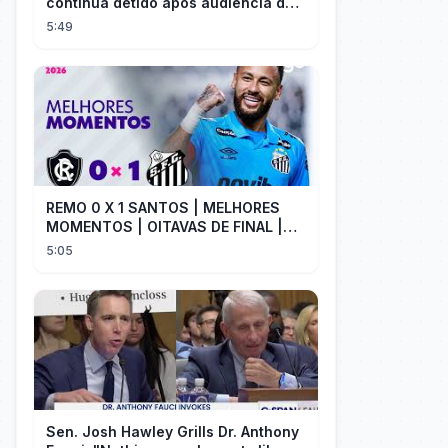
continua detido após audiência de
custódia
5:49
REMO 0 X 1 SANTOS | MELHORES
MOMENTOS | OITAVAS DE FINAL |
COPA DO BRASIL 2026 | ge.globo
5:05
Sen. Josh Hawley Grills Dr. Anthony