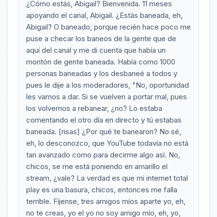
¿Cómo estás, Abigail? Bienvenida. 11 meses
apoyando el canal, Abigail. ¿Estás baneada, eh,
Abigail? O baneado, porque recién hace poco me
puse a checar los baneos de la gente que de
aquí del canal y me di cuenta que había un
montón de gente baneada. Había como 1000
personas baneadas y los desbaneé a todos y
pues le dije a los moderadores, "No, oportunidad
les vamos a dar. Si se vuelven a portar mal, pues
los volvemos a rebanear, ¿no? Lo estaba
comentando el otro día en directo y tú estabas
baneada. [risas] ¿Por qué te banearon? No sé,
eh, lo desconozco, que YouTube todavía no está
tan avanzado como para decirme algo así. No,
chicos, se me está poniendo en amarillo el
stream, ¿vale? La verdad es que mi internet total
play es una basura, chicos, entonces me falla
terrible. Fíjense, tres amigos míos aparte yo, eh,
no te creas, yo el yo no soy amigo mío, eh, yo,