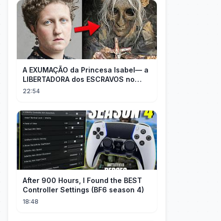
A EXUMAÇÃO da Princesa Isabel— a
LIBERTADORA dos ESCRAVOS no
BRASIL
22:54
After 900 Hours, I Found the BEST
Controller Settings (BF6 season 4)
18:48