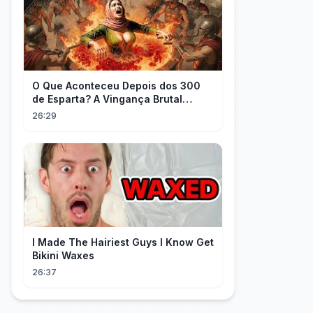
O Que Aconteceu Depois dos 300
de Esparta? A Vingança Brutal
Contra os Persas
26:29
I Made The Hairiest Guys I Know Get
Bikini Waxes
26:37