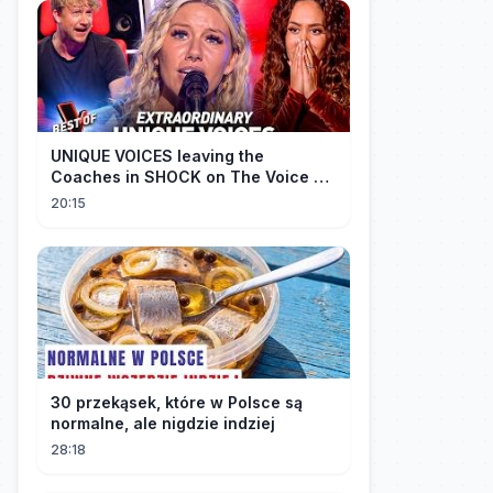
UNIQUE VOICES leaving the
Coaches in SHOCK on The Voice #5
| Top 10
20:15
30 przekąsek, które w Polsce są
normalne, ale nigdzie indziej
28:18