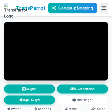
TransParrot
Google-pålogging
Original
Oversettelse
Spill av lyd
Innstillinger
Twitter
Facebook
Reddit
Kopier