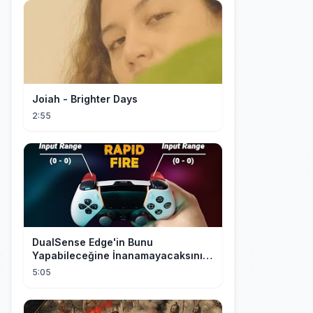
Joiah - Brighter Days
2:55
DualSense Edge'in Bunu
Yapabileceğine İnanamayacaksınız!
(ÇILGINLIK)
5:05