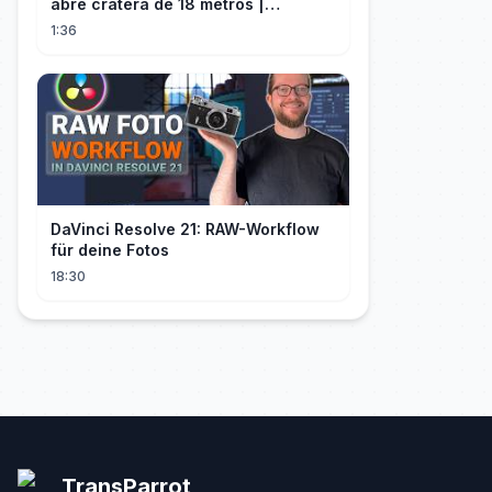
abre cratera de 18 metros |
InfoMoney News
1:36
DaVinci Resolve 21: RAW-Workflow
für deine Fotos
18:30
TransParrot