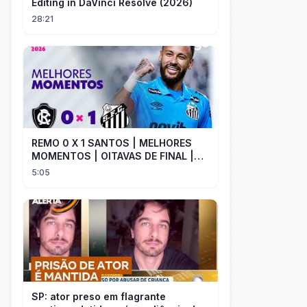
Editing in DaVinci Resolve (2026)
28:21
REMO 0 X 1 SANTOS | MELHORES
MOMENTOS | OITAVAS DE FINAL |
COPA DO BRASIL 2026 | ge.globo
5:05
SP: ator preso em flagrante