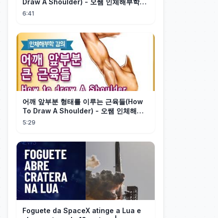
Draw A Shoulder) - 오쌤 인체해부학
(Anatomy Teacher O)
6:41
어깨 앞부분 형태를 이루는 근육들(How
To Draw A Shoulder) - 오쌤 인체해부
학(Anatomy Teacher O)
5:29
Foguete da SpaceX atinge a Lua e