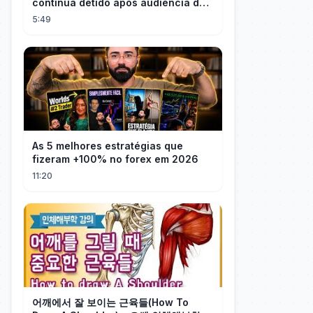
continua detido após audiência de
custódia
5:49
As 5 melhores estratégias que
fizeram +100% no forex em 2026
11:20
어깨에서 잘 보이는 근육들(How To