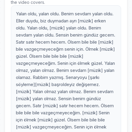
the video covers.
Yalan oldu, yalan oldu. Benim sevdam yalan oldu.
Eller duydu, biz duymadan ayrı [müzik] erken
oldu. Yalan oldu, [müzik] yalan oldu. Benim
sevdam yalan oldu. Sensin benim gündüz gecem.
Satır satır hecem hecem. Ölsem bile bile [müzik]
bile vazgeçmeyeceğim senin için. Ölmek [müzik]
güzel. Ölsem bile bile bile [müzik]
vazgeçmeyeceğim. Senin için ölmek güzel. Yalan
olmaz, yalan olmaz. Benim sevdam [müzik] yalan
olamaz. Rabbim yazmış. Senaryoyu [şarkı
söyleme][müzik] başroldeyiz değişemez.
[müzik] Yalan olmaz yalan olmaz. Benim sevdam
[müzik] yalan olmaz. Sensin benim gündüz
gecem. Satır [müzik] satır hecem hecem. Ölsem
bile bile bile vazgeçmeyeceğim. [müzik] Senin
için ölmek [müzik] güzel. Ölsem bile bile bile
[müzik] vazgeçmeyeceğim. Senin için ölmek