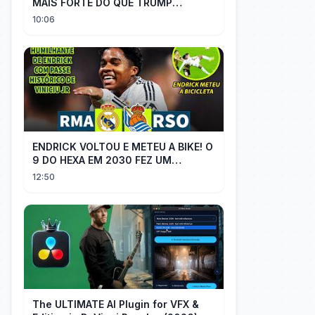
MAIS FORTE DO QUE TRUMP
IMAGINAVA
10:06
ENDRICK VOLTOU E METEU A BIKE! O
9 DO HEXA EM 2030 FEZ UM
GOLAÇO E MOSTROU QUE VAI SER
12:50
TITULAR
The ULTIMATE AI Plugin for VFX &