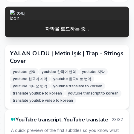
자막
자막을 로드하는 중...
YALAN OLDU | Metin Işık | Trap - Strings
Cover
youtube 번역
youtube 한국어 번역
youtube 자막
youtube 한국어 자막
youtube 한국어로 번역
youtube 비디오 번역
youtube translate to korean
translate youtube to korean
youtube transcript to korean
translate youtube video to korean
YouTube transcript, YouTube translate
23/32
A quick preview of the first subtitles so you know what