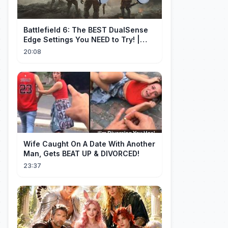
Battlefield 6: The BEST DualSense
Edge Settings You NEED to Try! |
1440p
20:08
Wife Caught On A Date With Another
Man, Gets BEAT UP & DIVORCED!
23:37