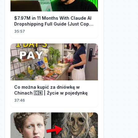
$7.97M in 11 Months With Claude AI
Dropshipping Full Guide (Just Copy
Me)
35:57
Co można kupić za dniówkę w
Chinach 🇨🇳 | Życie w pojedynkę
37:46