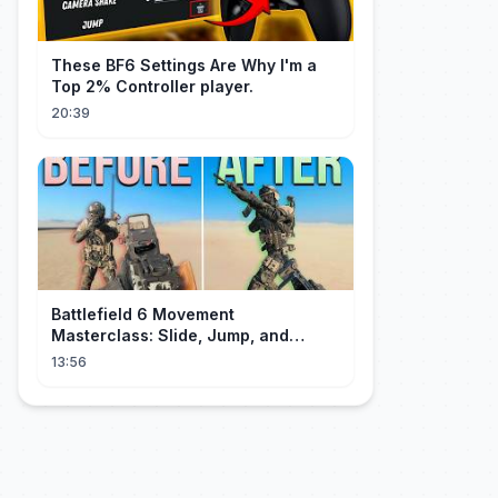
These BF6 Settings Are Why I'm a
Top 2% Controller player.
20:39
Battlefield 6 Movement
Masterclass: Slide, Jump, and
Combos
13:56