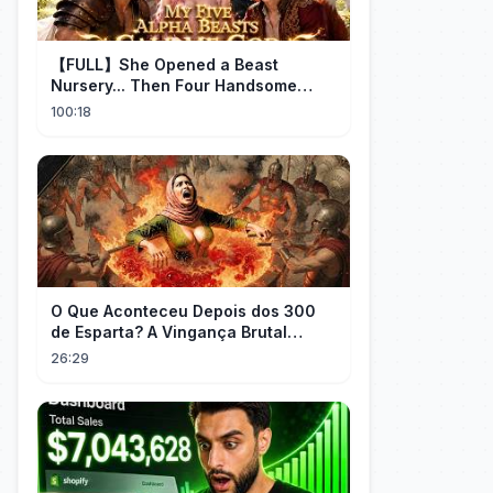
【FULL】She Opened a Beast
Nursery... Then Four Handsome
Beastmen Became Her Fated Mates!
100:18
O Que Aconteceu Depois dos 300
de Esparta? A Vingança Brutal
Contra os Persas
26:29