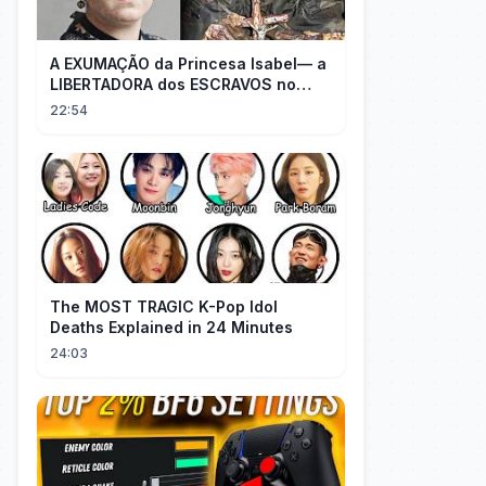
A EXUMAÇÃO da Princesa Isabel— a
LIBERTADORA dos ESCRAVOS no
BRASIL
22:54
The MOST TRAGIC K-Pop Idol
Deaths Explained in 24 Minutes
24:03