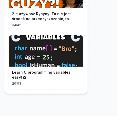
Źle używasz Rycyny! To nie jest
środek na przeczyszczenie, to
potężny "rozpuszczalnik".
34:42
Learn C programming variables
easy! ❎
20:03