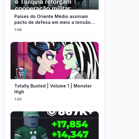
Países do Oriente Médio assinam
pacto de defesa em meio a tensão
com Irã
1:48
Totally Busted | Volume 1 | Monster
High
1:40