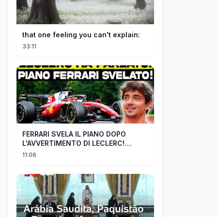
that one feeling you can't explain:
33:11
FERRARI SVELA IL PIANO DOPO
L'AVVERTIMENTO DI LECLERC!
AGGIORNAMENTI PAZZESCHI a
11:06
Zandvoort e Monza!