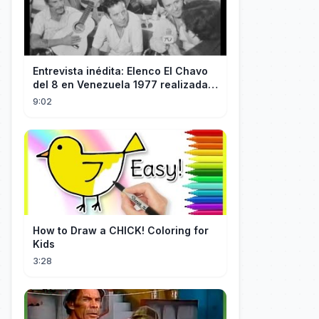
Entrevista inédita: Elenco El Chavo
del 8 en Venezuela 1977 realizada
por "60 Minutos" de TVN Chile
9:02
How to Draw a CHICK! Coloring for
Kids
3:28