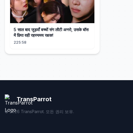
5 साल बाद जुड़वाँ बच्चों संग लौटी अनरो, उसके बॉस
में छिपा वही रहस्यमय रक्षक!
225:58
TransParrot
©
2026
TransParrot. 모든 권리 보유.