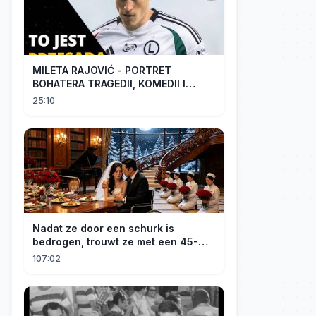
MILETA RAJOVIĆ - PORTRET
BOHATERA TRAGEDII, KOMEDII I
DRAMATU
25:10
Nadat ze door een schurk is
bedrogen, trouwt ze met een 45-
jarige, gehandicapte CEO. Verslaafd
107:02
aan haar goedheid, verwent hij
haar.