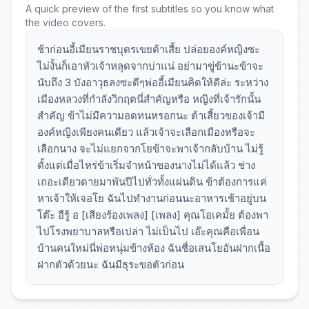
A quick preview of the first subtitles so you know what
the video covers.
ช้าก่อนอี้เมียนราชบุตรเขยต้าเสี้ย ปล่อยองค์หญิงซะ
ไม่งั้นก็เอาหัวเจ้าหลุดจากบ่าแน่ อย่ามาขู่ข้านะข้าจะ
นับถึง 3 บังอาวุธลงซะดีๆพ่ออี้เมียนคิดให้ดีล่ะ ระหว่าง
เมืองหลวงที่กำลังวิกฤตนี่สำคัญหรือ หญิงที่เจ้ารักนั้น
สำคัญ ข้าไม่มีความอดทนหรอกนะ ต้าเสี้ยวของเจ้ามี
องค์หญิงเพียงคนเดียว แล้วเจ้าจะเลือกเมืองหรือจะ
เลือกนาง จะไม่แยกจากโยข้าจะพาเจ้ากลับบ้าน ไม่รู้
ตั้งแต่เมื่อไหร่ข้าเริ่มจำหน้าของนางไม่ได้แล้ว ช่าง
เถอะเดียวดายมาพันปีไปทั่วทั้งแผ่นดิน ข้าต้องการแค่
หาเจ้าให้เจอโย ฉันไปทำงานก่อนนะอาหารเช้าอยู่บน
โต๊ะ อืรู้ อ [เสียงร้องเพลง] [เพลง] คุณโอเคมั้ย ต้องพา
ไปโรงพยาบาลหรือเปล่า ไม่เป็นไป เอ๊ะคุณคือเพื่อน
บ้านคนใหม่นี่พ่อหนุ่มข้างห้อง ฉันชื่อเสนโยอันฝากเนื้อ
ฝากตัวด้วยนะ ฉันมีธุระขอตัวก่อน