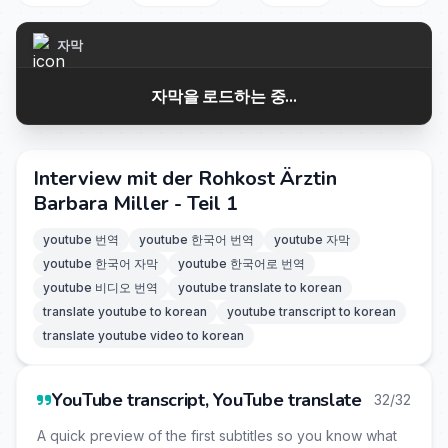
자막
자막을 로드하는 중...
Interview mit der Rohkost Ärztin
Barbara Miller - Teil 1
youtube 번역
youtube 한국어 번역
youtube 자막
youtube 한국어 자막
youtube 한국어로 번역
youtube 비디오 번역
youtube translate to korean
translate youtube to korean
youtube transcript to korean
translate youtube video to korean
YouTube transcript, YouTube translate
32/32
A quick preview of the first subtitles so you know what