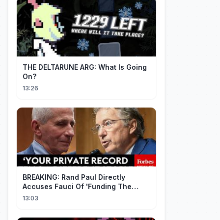
THE DELTARUNE ARG: What Is Going
On?
13:26
BREAKING: Rand Paul Directly
Accuses Fauci Of 'Funding The
Wuhan Bat Coronavirus Work'
13:03
Through NIAID