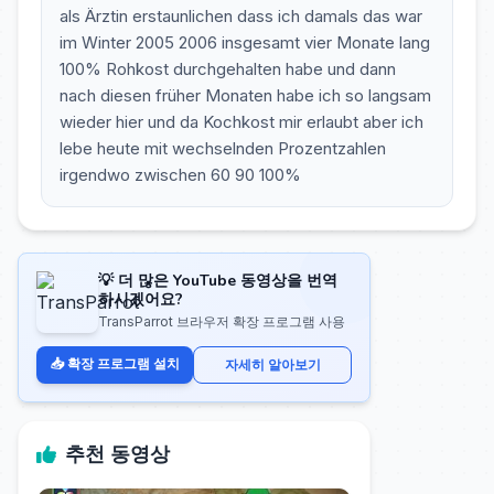
als Ärztin erstaunlichen dass ich damals das war
im Winter 2005 2006 insgesamt vier Monate lang
100% Rohkost durchgehalten habe und dann
nach diesen früher Monaten habe ich so langsam
wieder hier und da Kochkost mir erlaubt aber ich
lebe heute mit wechselnden Prozentzahlen
irgendwo zwischen 60 90 100%
💡 더 많은 YouTube 동영상을 번역
하시겠어요?
TransParrot 브라우저 확장 프로그램 사용
📥 확장 프로그램 설치
자세히 알아보기
추천 동영상