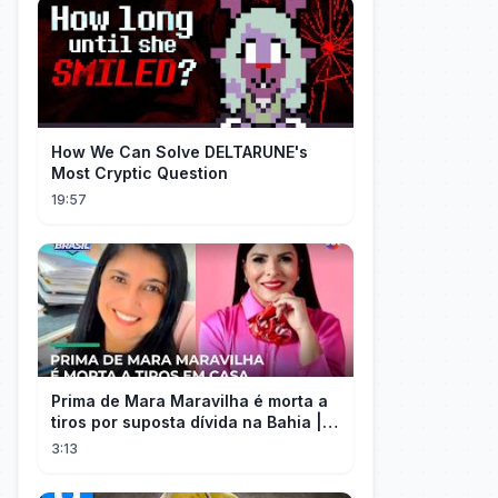
How We Can Solve DELTARUNE's
Most Cryptic Question
19:57
Prima de Mara Maravilha é morta a
tiros por suposta dívida na Bahia |
#SeLigaBrasil
3:13