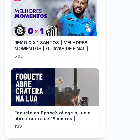
REMO 0 X 1 SANTOS | MELHORES
MOMENTOS | OITAVAS DE FINAL |
COPA DO BRASIL 2026 | ge.globo
5:05
Foguete da SpaceX atinge a Lua e
abre cratera de 18 metros |
InfoMoney News
1:36