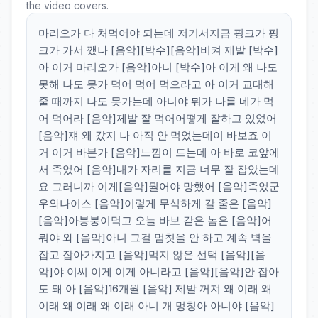
the video covers.
마리오가 다 처먹어야 되는데 저기서지금 핑크가 핑
크가 가서 깼나 [음악][박수][음악]비켜 제발 [박수]
아 이거 마리오가 [음악]아니 [박수]아 이게 왜 나도
못해 나도 못가 먹어 먹어 먹으라고 아 이거 교대해
줄 때까지 나도 못가는데 아니야 뭐가 나를 네가 먹
어 먹어라 [음악]제발 잘 먹어어떻게 잘하고 있었어
[음악]쟤 왜 갔지 나 아직 안 먹었는데이 바보죠 이
거 이거 바본가 [음악]느낌이 드는데 아 바로 코앞에
서 죽었어 [음악]내가 자리를 지금 너무 잘 잡았는데
요 그러니까 이게[음악]뭘어야 망했어 [음악]죽었군
우와나이스 [음악]이렇게 무식하게 갈 줄은 [음악]
[음악]아붕붕이먹고 오늘 바보 같은 놈은 [음악]어
뭐야 와 [음악]아니 그걸 멈칫을 안 하고 계속 벽을
잡고 잡아가지고 [음악]먹지 않은 선택 [음악][음
악]야 이씨 이게 이게 아니라고 [음악][음악]안 잡아
도 돼 아 [음악]16개월 [음악] 제발 꺼져 왜 이래 왜
이래 왜 이래 왜 이래 아니 개 멍청아 아니야 [음악]