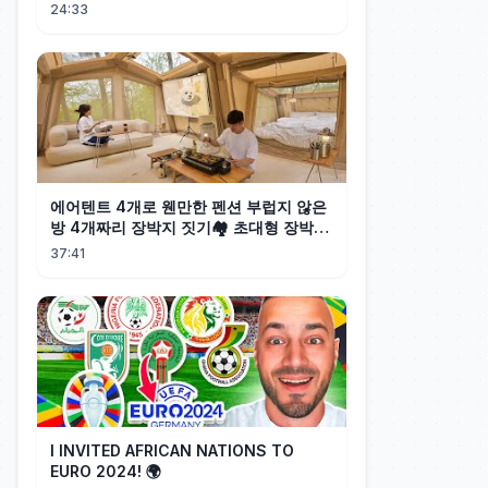
24:33
에어텐트 4개로 웬만한 펜션 부럽지 않은
방 4개짜리 장박지 짓기🏘️ 초대형 장박캠
핑
37:41
I INVITED AFRICAN NATIONS TO
EURO 2024! 🌍