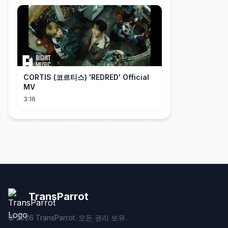
CORTIS (코르티스) 'REDRED' Official
MV
3:16
TransParrot
©
2026
TransParrot. 모든 권리 보유.