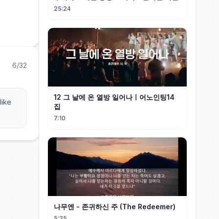
25:24
6/32
12 그 날에 온 열방 일어나ㅣ어노인팅14
like
집
7:10
나무엔 - 존귀하신 주 (The Redeemer)
5:25