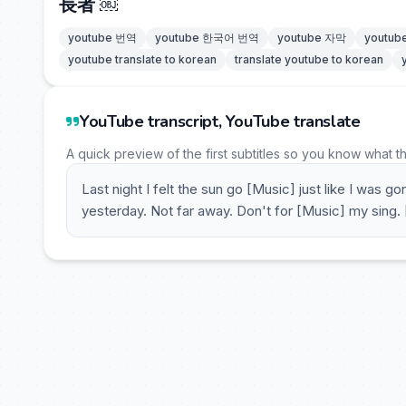
長者 ￼
youtube 번역
youtube 한국어 번역
youtube 자막
youtu
youtube translate to korean
translate youtube to korean
YouTube transcript, YouTube translate
A quick preview of the first subtitles so you know what t
Last night I felt the sun go [Music] just like I was go
yesterday. Not far away. Don't for [Music] my sing.