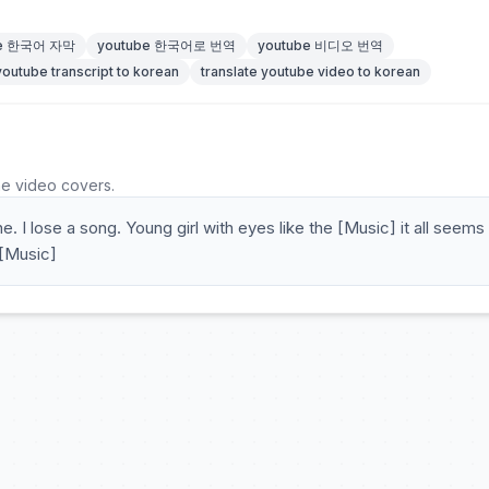
be 한국어 자막
youtube 한국어로 번역
youtube 비디오 번역
youtube transcript to korean
translate youtube video to korean
he video covers.
ne. I lose a song. Young girl with eyes like the [Music] it all seems 
 [Music]