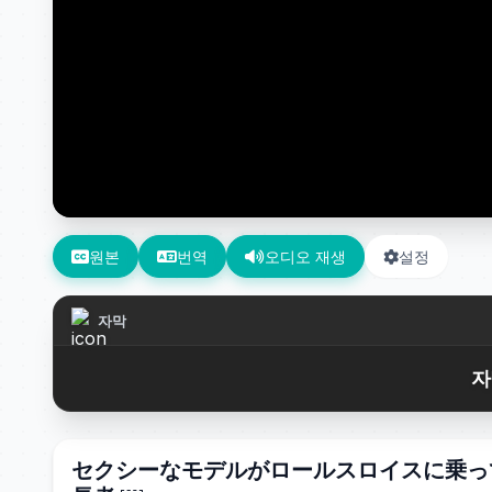
원본
번역
오디오 재생
설정
자막
자
セクシーなモデルがロールスロイスに乗って