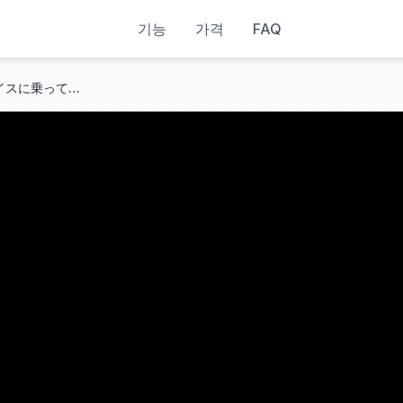
기능
가격
FAQ
セクシーなモデルがロールスロイスに乗ってホテル・ド・パリに到着 #スーパーカー #女性美 #億万長者 ￼