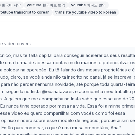
be 한국어 자막
youtube 한국어로 번역
youtube 비디오 번역
youtube transcript to korean
translate youtube video to korean
he video covers.
co, mas te falta capital para conseguir acelerar os seus result
te uma forma de acessar contas muito maiores e potencializar o
ra colocar na operação. Eu tô falando das mesas proprietárias e é
do, claro, se você ainda não tá inscrito no canal, já se inscreva, 
os para não perder nenhuma novidade, até porque toda quarta-feira
m segue lá no Insta @euanatavares e acompanha meu trabalho po
o. A galera que me acompanha no Insta sabe que esse ano de 20
Eu nunca tinha operado por mesa na vida. Essa foi a minha primei
E nesse vídeo eu quero compartilhar com vocês como foi essa
 opinião sincera sobre esse modelo de negócio, porque aí sim se 
á? Então para começar, o que é uma mesa proprietária, Ana?
ue te possibilita operar um capital muito maior do que aquele 