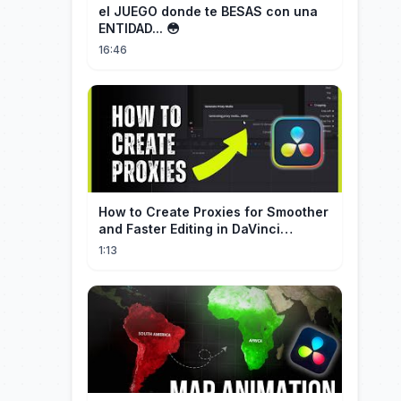
el JUEGO donde te BESAS con una
ENTIDAD... 😳
16:46
How to Create Proxies for Smoother
and Faster Editing in DaVinci
Resolve
1:13