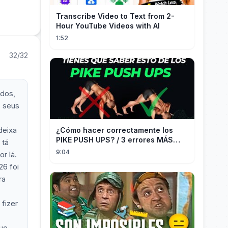
Transcribe Video to Text from 2-
Hour YouTube Videos with AI
1:52
32/32
ados,
s seus
deixa
¿Cómo hacer correctamente los
PIKE PUSH UPS? / 3 errores MÁS
 tá
COMUNES + Progresiones
9:04
r lá.
26 foi
ra
fizer
que