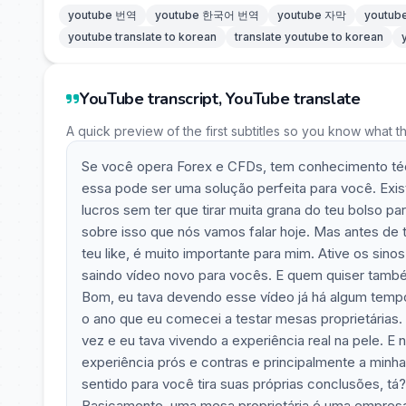
youtube 번역
youtube 한국어 번역
youtube 자막
youtu
youtube translate to korean
translate youtube to korean
YouTube transcript, YouTube translate
A quick preview of the first subtitles so you know what t
Se você opera Forex e CFDs, tem conhecimento técni
essa pode ser uma solução perfeita para você. Exis
lucros sem ter que tirar muita grana do teu bolso pa
sobre isso que nós vamos falar hoje. Mas antes de tu
teu like, é muito importante para mim. Ative os sin
saindo vídeo novo para vocês. E quem quiser també
Bom, eu tava devendo esse vídeo já há algum temp
o ano que eu comecei a testar mesas proprietárias. 
vez e eu tava vivendo a experiência real na pele. 
experiência prós e contras e principalmente a minha
sentido para você tira suas próprias conclusões, t
Basicamente, uma mesa proprietária é uma empresa q