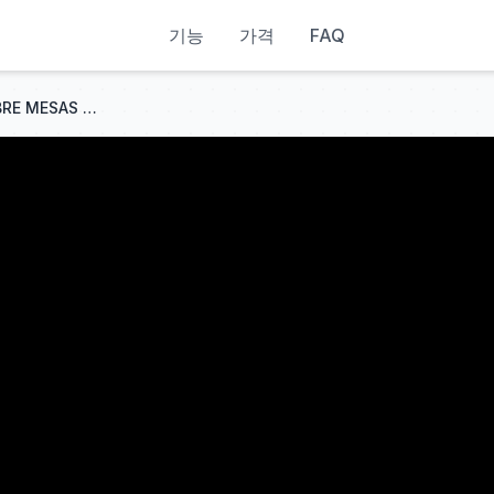
기능
가격
FAQ
MINHA OPINIÃO SINCERA SOBRE MESAS PROPRIETÁRIAS