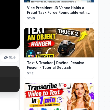
Vice President JD Vance Holds a
Fraud Task Force Roundtable with
Members of Congress
51:46
복사
Text & Tracker | DaVinci Resolve
Fusion - Tutorial Deutsch
5:42