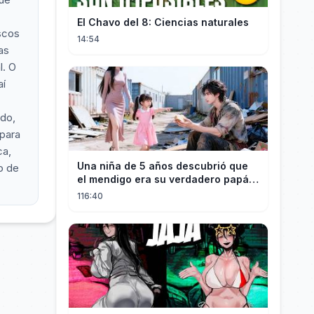
El Chavo del 8: Ciencias naturales
scos
14:54
as
l. O
aí
ado,
 para
ca,
Una niña de 5 años descubrió que
o de
el mendigo era su verdadero papá y
salvó a su familia
116:40