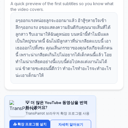
A quick preview of the first subtitles so you know what
the video covers.
อๆออกแรงหน่อยลูกจะออกมาแล้ว อ้าสู้ๆหายใจเข้า
ลึกๆออกแรง อขอแสดงความยินดีกับคุณนายเสิ่นที่ได้
ลูกสาว รีบเอามาให้ฉันดูหน่อย บนหน้านี้ทำไมมีแผล
เป็นใหญ่ขนาดนี้ ฉันไม่มีลูกสาวที่น่าเกลียดแบบนี้ เอา
เธอออกไปทิ้งซะ คุณเสิ่นภรรยาของคุณรังเกียจเด็กคน
นี้ เพราะน่าเกลียดเกินไปไม่อยากได้เด็กคนนี้แล้ว โอย
ทำไมน่าเกลียดอย่างนี้แบบนี้ต่อไปคงแต่งงานไม่ได้
แน่ ข้าตายซะตอนนี้ดีกว่า ทำอะไรทำอะไรจะทำอะไร
น่ะเอาเด็กมาให้
💡 더 많은 YouTube 동영상을 번역
하시겠어요?
TransParrot 브라우저 확장 프로그램 사용
📥 확장 프로그램 설치
자세히 알아보기