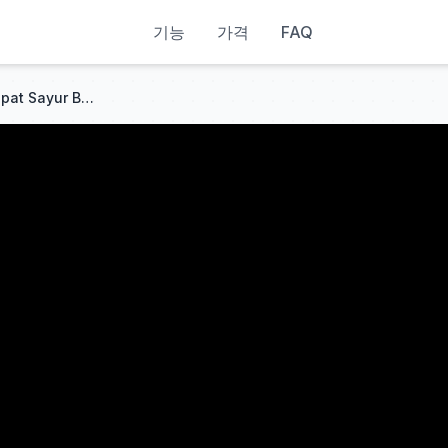
기능
가격
FAQ
Praktis, Lengkap: Resep Ketupat Sayur Bakso, Menu Lebaran Wajib!