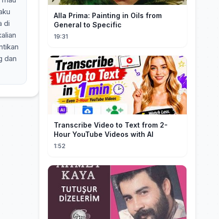
 aku
Alla Prima: Painting in Oils from
 di
General to Specific
kalian
19:31
ntikan
g dan
Transcribe Video to Text from 2-
Hour YouTube Videos with AI
1:52