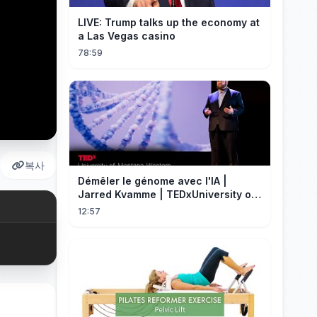
LIVE: Trump talks up the economy at
a Las Vegas casino
78:59
복사
Démêler le génome avec l'IA |
Jarred Kvamme | TEDxUniversity of
Montana Western
12:57