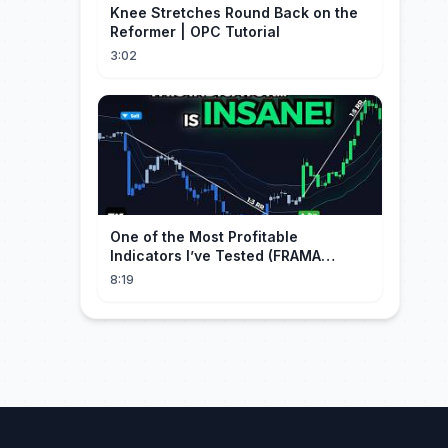
Knee Stretches Round Back on the
Reformer | OPC Tutorial
3:02
One of the Most Profitable
Indicators I’ve Tested (FRAMA
Channel)
8:19