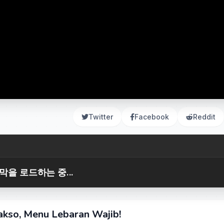
Twitter
Facebook
Reddit
막을 로드하는 중...
akso, Menu Lebaran Wajib!