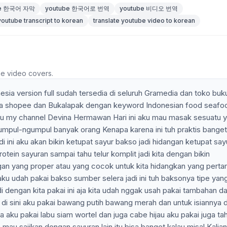
be 한국어 자막
youtube 한국어로 번역
youtube 비디오 번역
youtube transcript to korean
translate youtube video to korean
he video covers.
sia version full sudah tersedia di seluruh Gramedia dan toko buk
dia shopee dan Bukalapak dengan keyword Indonesian food seafo
 itu my channel Devina Hermawan Hari ini aku mau masak sesuatu 
umpul-ngumpul banyak orang Kenapa karena ini tuh praktis banget 
 ini aku akan bikin ketupat sayur bakso jadi hidangan ketupat say
rotein sayuran sampai tahu telur komplit jadi kita dengan bikin
ngan yang proper atau yang cocok untuk kita hidangkan yang perta
aku udah pakai bakso sumber selera jadi ini tuh baksonya tipe yan
 dengan kita pakai ini aja kita udah nggak usah pakai tambahan d
di sini aku pakai bawang putih bawang merah dan untuk isiannya di
a aku pakai labu siam wortel dan juga cabe hijau aku pakai juga ta
 mau sajikan dengan sayuran lain itu bisa banget kalau misal Kalia