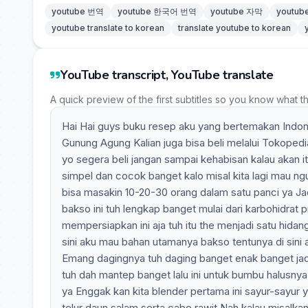
youtube 번역
youtube 한국어 번역
youtube 자막
youtu
youtube translate to korean
translate youtube to korean
YouTube transcript, YouTube translate
A quick preview of the first subtitles so you know what t
Hai Hai guys buku resep aku yang bertemakan Indone
Gunung Agung Kalian juga bisa beli melalui Tokope
yo segera beli jangan sampai kehabisan kalau akan
simpel dan cocok banget kalo misal kita lagi mau ng
bisa masakin 10-20-30 orang dalam satu panci ya Jadi
bakso ini tuh lengkap banget mulai dari karbohidrat p
mempersiapkan ini aja tuh itu the menjadi satu hida
sini aku mau bahan utamanya bakso tentunya di sini 
Emang dagingnya tuh daging banget enak banget jadi
tuh dah mantep banget lalu ini untuk bumbu halusnya 
ya Enggak kan kita blender pertama ini sayur-sayur y
telur daun salam serta cabe rawit Nah kalau misalkan