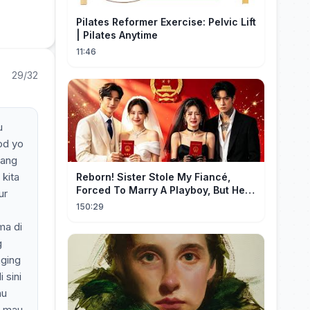
Pilates Reformer Exercise: Pelvic Lift
| Pilates Anytime
11:46
29/32
u
od yo
yang
kita
Reborn! Sister Stole My Fiancé,
Forced To Marry A Playboy, But He
ur
Doted On Me Like A Princess!
150:29
ma di
g
aging
 sini
hu
n mau