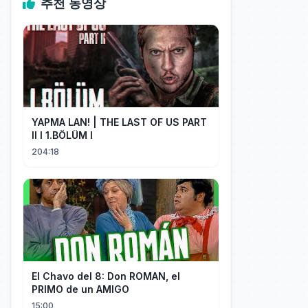
추천 동영상
YAPMA LAN! | THE LAST OF US PART
II I 1.BÖLÜM I
204:18
El Chavo del 8: Don ROMAN, el
PRIMO de un AMIGO
15:00