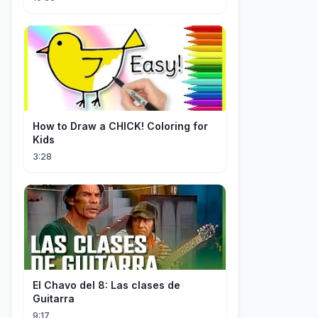
워, 아줌마."
How to Draw a CHICK! Coloring for
Kids
3:28
El Chavo del 8: Las clases de
Guitarra
9:17