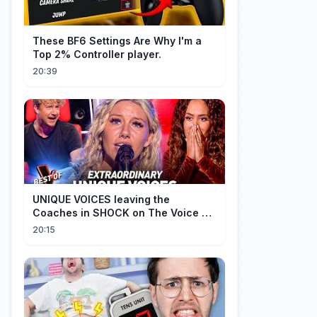
These BF6 Settings Are Why I'm a
Top 2% Controller player.
20:39
UNIQUE VOICES leaving the
Coaches in SHOCK on The Voice #5
| Top 10
20:15