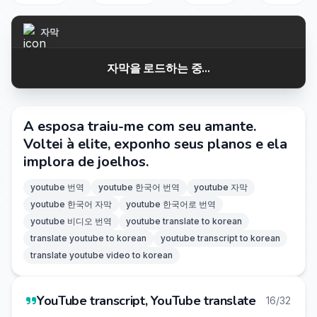
자막
자막을 로드하는 중...
A esposa traiu-me com seu amante.
Voltei à elite, exponho seus planos e ela
implora de joelhos.
youtube 번역
youtube 한국어 번역
youtube 자막
youtube 한국어 자막
youtube 한국어로 번역
youtube 비디오 번역
youtube translate to korean
translate youtube to korean
youtube transcript to korean
translate youtube video to korean
YouTube transcript, YouTube translate
16/32