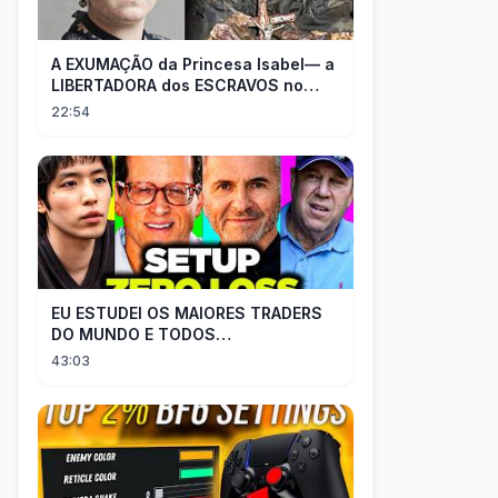
A EXUMAÇÃO da Princesa Isabel— a
LIBERTADORA dos ESCRAVOS no
BRASIL
22:54
EU ESTUDEI OS MAIORES TRADERS
DO MUNDO E TODOS
COMPARTILHAM O MESMO SEGREDO
43:03