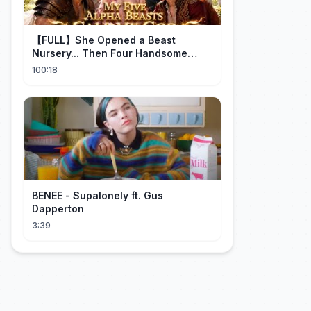
【FULL】She Opened a Beast
Nursery... Then Four Handsome
Beastmen Became Her Fated Mates!
100:18
BENEE - Supalonely ft. Gus
Dapperton
3:39