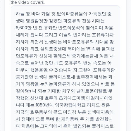
the video covers.
하늘 땅 바다 가릴 것 없이파충류들이 가득했던 중
생대 영원할것만 같았던 파충류의 전성 시대는
6,600만 년 전 유카탄 반도의운석이 떨어지며 막을
내리게 됩니다 그리고 이들의 빈자리는 포유류가차
지하게 되면서 신생대는 바아로포유류의 시대를 맞
이하게 되죠 실제로중생대 북미에는 18 속에 불과했
던포유류가 신생대 팔레오세 중기에는금세 여든 내
속으로 늘어난 것만 봐도 포유류의 번성 속도는 어
마무시 했음을알 수 있습니다 자 그런데 포유류의황
금기였던 신생대 플라이스토세 호주전역에서는 과
거의 영광을 누리는파충류가 하나 있었으니 바로 몸
길이5m 나 되는 거대한 체구와 날카로운이빨로 무
장했던 신생대 호주의 초거대도마뱀 메갈라니아있
니다 때는 1850년대 영국왕립대학교 리처드 원은
지금의 호주동부의 콘도 마인강 부은 신생대지층에
서 정체에 모를 목뼈 한 개와등뼈 두 개를 발견합니
다 처음에는 그지역에서 흔히 발견되는 플라이스토