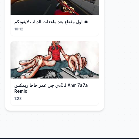
اول مقطع بعد ماعدلت الدباب لايفوتكم 🔥
10:12
دي جي عمر حاحا ريمكسDJ Amr 7a7a
Remix
1:23