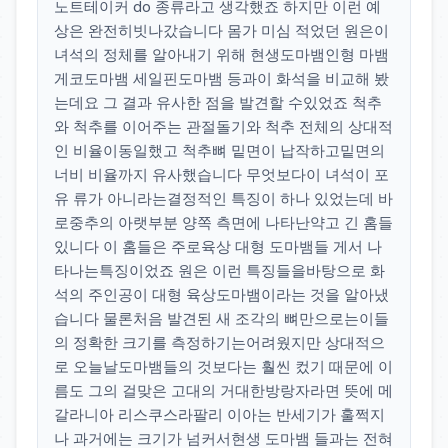
노트테이커 do 종류라고 생각했죠 하지만 이런 예
상은 완전히빗나갔습니다 몸가 미심 적었던 원은이
녀석의 정체를 알아내기 위해 현생도마뱀인형 마뱀
게코도마뱀 세일핀도마뱀 등과이 화석을 비교해 봤
는데요 그 결과 유사한 점을 발견할 수있었죠 척추
와 척추를 이어주는 관절돌기와 척추 전체의 상대적
인 비율이동일했고 척추뼈 밑면이 납작하고밑면의
너비 비율까지 유사했습니다 무엇보다이 녀석이 포
유 류가 아니라는결정적인 특징이 하나 있었는데 바
로중추의 아랫부분 양쪽 측면에 나타난약고 긴 홈들
있니다 이 홈들은 주로육상 대형 도마뱀들 게서 나
타나는특징이었죠 원은 이런 특징들을바탕으로 화
석의 주인공이 대형 육상도마뱀이라는 것을 알아냈
습니다 물론처음 발견된 새 조각의 뼈만으로는이들
의 정확한 크기를 측정하기는어려웠지만 상대적으
로 오늘날도마뱀들의 것보다는 훨씬 컸기 때문에 이
름도 그의 걸맞은 고대의 거대한방랑자라면 뜻에 메
갈라니아 리스쿠스라팔리 이아는 반세기가 훌쩍지
나 과거에는 크기가 넘커서현생 도마뱀 들과는 전혀