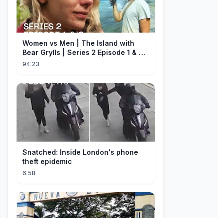
Women vs Men | The Island with
Bear Grylls | Series 2 Episode 1 & 2 |
Full Episode
94:23
Snatched: Inside London's phone
theft epidemic
6:58