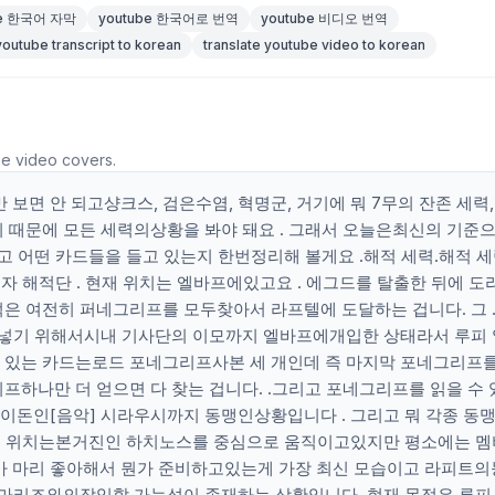
be 한국어 자막
youtube 한국어로 번역
youtube 비디오 번역
youtube transcript to korean
translate youtube video to korean
he video covers.
면 안 되고샹크스, 검은수염, 혁명군, 거기에 뭐 7무의 잔존 세력,
 때문에 모든 세력의상황을 봐야 돼요 . 그래서 오늘은최신의 기준으
고 어떤 카드들을 들고 있는지 한번정리해 볼게요 .해적 세력.해적 
모자 해적단 . 현재 위치는 엘바프에있고요 . 에그드를 탈출한 뒤에 
은 여전히 퍼네그리프를 모두찾아서 라프텔에 도달하는 겁니다. 그 .
환 넣기 위해서시내 기사단의 이모까지 엘바프에개입한 상태라서 루피
고 있는 카드는로드 포네그리프사본 세 개인데 즉 마지막 포네그리프
프하나만 더 얻으면 다 찾는 겁니다. .그리고 포네그리프를 읽을 수
이돈인[음악] 시라우시까지 동맹인상황입니다 . 그리고 뭐 각종 동
 현재 위치는본거진인 하치노스를 중심으로 움직이고있지만 평소에는 
가 마리 좋아해서 뭔가 준비하고있는게 가장 최신 모습이고 라피트
에 마리조와의잠입할 가능성이 존재하는 상황입니다 .현재 목적은 루