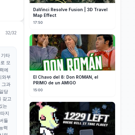
DaVinci Resolve Fusion | 3D Travel
Map Effect
17:50
32/32
 기타
로 모
세력에
도리와부
El Chavo del 8: Don ROMAN, el
PRIMO de un AMIGO
 그과
15:00
 일당
를 갖고
 있는
맹따지
멤버들
의능력
피시와