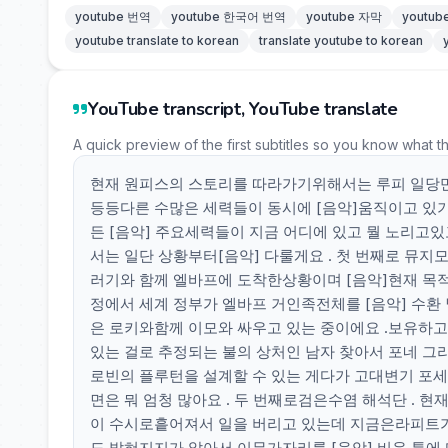
youtube 번역
youtube 한국어 번역
youtube 자막
youtu
youtube translate to korean
translate youtube to korean
YouTube transcript, YouTube translate
A quick preview of the first subtitles so you know what t
현재 원피스의 스토리를 따라가기위해서는 루피 일당만 보
등등다른 수많은 세력들이 동시에 [음악]움직이고 있기
든 [음악] 주요세력들이 지금 어디에 있고 뭘 노리고있
서는 일단 상황부터[음악] 다룰게요 . 첫 번째로 뮤지
러기와 함께 엘바프에 도착한상황이며 [음악]현재 목적
정에서 세계 정부가 엘바프 거인족전체를 [음악] 수
은 로키와함께 이모와 싸우고 있는 중이에요 .보유하
있는 걸로 추정되는 불의 상처인 남자 찾아서 포네 그리
로빈의 플루턴을 설계할 수 있는 게다가 고대변기 포세
면은 뭐 엄청 많아요 . 두 번째로검은수염 해석단 .
이 수시로흩어져서 일을 버리고 있는데 지금은라피트
도 밝혀지지가 않아서 이무가자리를 [음악] 비운 틈