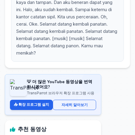
kaya dan tampan. Dan aku beneran dapat yang
ini. Halo, aku sudah kembali. Sampai ketemu di
kantor catatan sipil. Kita urus perceraian. Oh,
cerai. Oke. Selamat datang kembali panatan.
Selamat datang kembali panatan. Selamat datang
kembali panatan. [musik] [musik] Selamat
datang. Selamat datang panon. Kamu mau
menikah?
💡 더 많은 YouTube 동영상을 번역
하시겠어요?
TransParrot 브라우저 확장 프로그램 사용
📥 확장 프로그램 설치
자세히 알아보기
추천 동영상