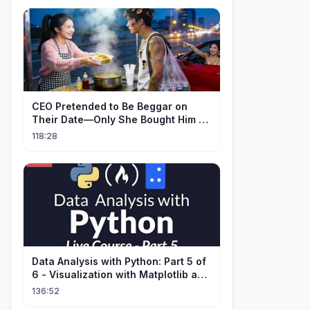
CEO Pretended to Be Beggar on
Their Date—Only She Bought Him a
Meal, and He Fell in Love!
118:28
Data Analysis with Python: Part 5 of
6 - Visualization with Matplotlib and
Seaborn (Live Course)
136:52