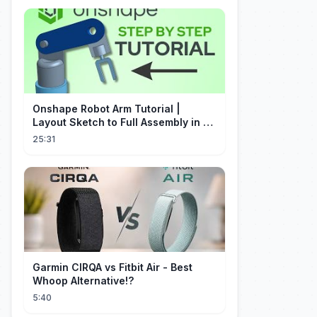
Onshape Robot Arm Tutorial |
Layout Sketch to Full Assembly in 20
Minutes!
25:31
Garmin CIRQA vs Fitbit Air - Best
Whoop Alternative!?
5:40