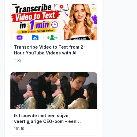
Transcribe Video to Text from 2-
Hour YouTube Videos with AI
1:52
Ik trouwde met een stijve,
veertigjarige CEO-oom – een
verborgen monster van acht jaar! Hij
161:19
kuste me hartstochtelijk.