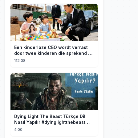
Een kinderloze CEO wordt verrast
door twee kinderen die sprekend op
hem lijken en is geschokt: Wie zijn
112:08
zij?
Dying Light The Beast Türkçe Dil
Nasıl Yapılır #dyinglightthebeast
#gaming
4:00