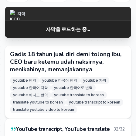
자막
자막을 로드하는 중...
Gadis 18 tahun jual diri demi tolong ibu,
CEO baru ketemu udah naksirnya,
menikahinya, memanjakannya
youtube 번역
youtube 한국어 번역
youtube 자막
youtube 한국어 자막
youtube 한국어로 번역
youtube 비디오 번역
youtube translate to korean
translate youtube to korean
youtube transcript to korean
translate youtube video to korean
YouTube transcript, YouTube translate
32/32