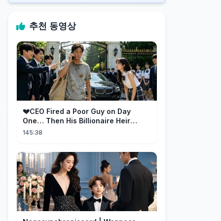
추천 동영상
💔CEO Fired a Poor Guy on Day
One… Then His Billionaire Heir
Identity Shocked Everyone!
145:38