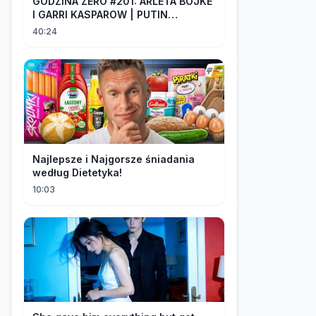
GODZINA ZERO #201: ARLETA BOJKE
I GARRI KASPAROW | PUTIN
PROWADZI CZWARTĄ WOJNĘ
40:24
ŚWIATOWĄ
Najlepsze i Najgorsze śniadania
według Dietetyka!
10:03