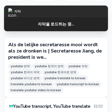
자막
자막을 로드하는 중...
Als de lelijke secretaresse mooi wordt
als ze dronken is | Secretaresse Jiang, de
president is we...
youtube 번역
youtube 한국어 번역
youtube 자막
youtube 한국어 자막
youtube 한국어로 번역
youtube 비디오 번역
youtube translate to korean
translate youtube to korean
youtube transcript to korean
translate youtube video to korean
YouTube transcript, YouTube translate
32/32