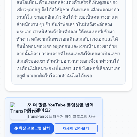
สนใจเพื่อน ด้านเพลกหลังแต่งตัวเสร็จก็เห็นดูสเมของ
เซียวๆตกอยู่ จึงได้สัให้ผู้ช่วยค้นหาเธอ เมื่อเพลกมาทำ
งานก็ไ่เลขาออกอีกแล้ว จับได้ว่าเธอเป็นคนวางยาเเห
ล่าพนักงาน ซุบซิบกันว่าพ่อเลขาใหม่หวังจะล่อลวง
พระเอก ตำหนิหัวหน้าลินที่ปล่อยให้คนแบบนี้เข้ามา
ทำงาน หลังจากนั้นพระเอกเดินสวนกับนางเอกและได้
กินน้ำหอมของเธอ หยุดก่อนและเงยหน้ามองเขาด้วย
จากนั้นก็ถามว่าจบจากที่ไหนและสั่งให้เธอมาเป็นเลขา
ส่วนตัวของเขา หัวหน้าบอกว่านางเอกเพิ่งมาทำงานได้
2 เดือนไม่เหมาะจะเป็นเลขา แต่ยังไงเพกก็เลือกนาเอก
อยู่ดี นาเอกคิดในใจว่าเจำฉันไม่ได้หรอ
💡 더 많은 YouTube 동영상을 번역
하시겠어요?
TransParrot 브라우저 확장 프로그램 사용
📥 확장 프로그램 설치
자세히 알아보기