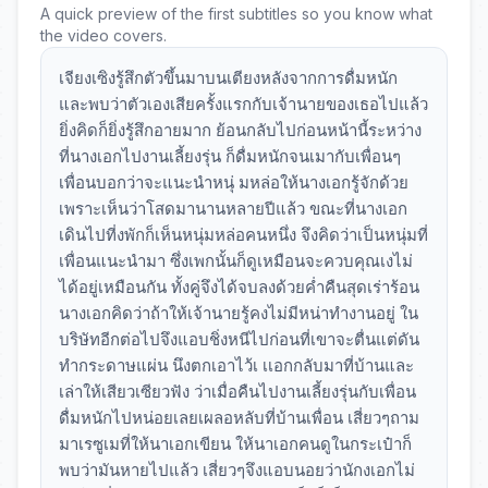
A quick preview of the first subtitles so you know what
the video covers.
เจียงเซิงรู้สึกตัวขึ้นมาบนเตียงหลังจากการดื่มหนัก
และพบว่าตัวเองเสียครั้งแรกกับเจ้านายของเธอไปแล้ว
ยิ่งคิดก็ยิ่งรู้สึกอายมาก ย้อนกลับไปก่อนหน้านี้ระหว่าง
ที่นางเอกไปงานเลี้ยงรุ่น ก็ดื่มหนักจนเมากับเพื่อนๆ
เพื่อนบอกว่าจะแนะนำหนุ่ มหล่อให้นางเอกรู้จักด้วย
เพราะเห็นว่าโสดมานานหลายปีแล้ว ขณะที่นางเอก
เดินไปที่งพักก็เห็นหนุ่มหล่อคนหนึ่ง จึงคิดว่าเป็นหนุ่มที่
เพื่อนแนะนำมา ซึ่งเพกนั้นก็ดูเหมือนจะควบคุณเงไม่
ได้อยู่เหมือนกัน ทั้งคู่จึงได้จบลงด้วยค่ำคืนสุดเร่าร้อน
นางเอกคิดว่าถ้าให้เจ้านายรู้คงไม่มีหน่าทำงานอยู่ ใน
บริษัทอีกต่อไปจึงแอบชิ่งหนีไปก่อนที่เขาจะตื่นแต่ดัน
ทำกระดาษแผ่น นึงตกเอาไว้เ เเอกกลับมาที่บ้านและ
เล่าให้เสียวเซียวฟัง ว่าเมื่อคืนไปงานเลี้ยงรุ่นกับเพื่อน
ดื่มหนักไปหน่อยเลยเผลอหลับที่บ้านเพื่อน เสี่ยวๆถาม
มาเรซูเมที่ให้นาเอกเขียน ให้นาเอกคนดูในกระเป๋าก็
พบว่ามันหายไปแล้ว เสี่ยวๆจึงแอบนอยว่านักงเอกไม่