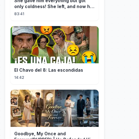
She gave him everything but got
only coldness! She left, and now he
is dying of regret!
83:41
El Chavo del 8: Las escondidas
14:42
Goodbye, My Once and