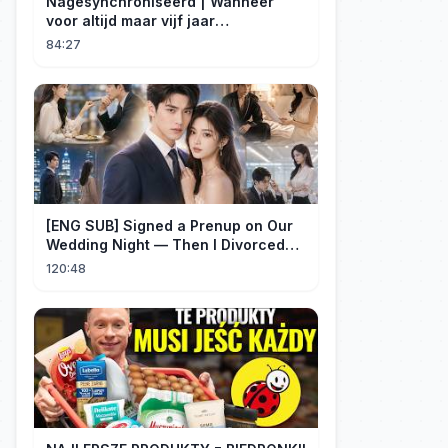
Nagesynchroniseerd | Wanneer
voor altijd maar vijf jaar
betekent#dramabox
84:27
[ENG SUB] Signed a Prenup on Our
Wedding Night — Then I Divorced
Him First！#drama
120:48