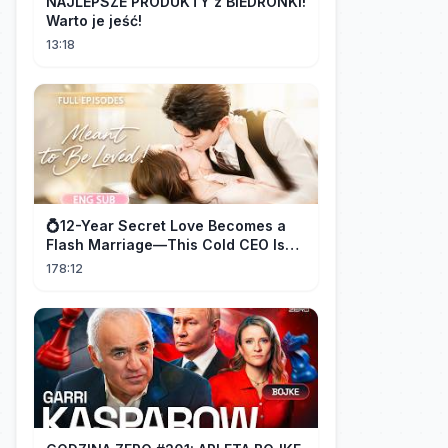
NAJLEPSZE PRODUKTY z BIEDRONKI!
Warto je jeść!
13:18
💍12-Year Secret Love Becomes a
Flash Marriage—This Cold CEO Is
Addicted to Her!
178:12