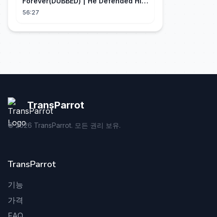
Forever(DUBBED) | He Defended His
Assistant After She Gave Her Son
56:27
Wine
TransParrot
©
2026
TransParrot. 모든 권리 보유.
TransParrot
기능
가격
FAQ