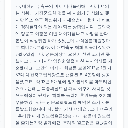
자, 대한민국 축구의 이제 미래를향해 나아가야 되
는 상황에 가장중요한 것들 뭐 저희가 영상화도 했
지만 K 또 축구 혁신위가 이제출범이 . 협회가 빠르
게 정리를돼야 되는 해야 되는 상황입니다 . 그와중
에 정몽교 회장은 이번 대회가끝나고 사임을 한다 .
본인이 직접밝힌 바가 있었는데 사직설를제출했다
고 합니다 .그렇죠. 어 대한축구 협회 발표가있었죠 .
7월 6일입니다. 정문회장이 오전에 천안 코리안 풋
볼파크 에서 마지막 임원회일을 마친 뒤사임서를 제
출했다고 . 그간의 이제이 행보를 보면2013년 1월 제
52대 대한축구협회장으로 선출된 뒤 4연임에 성공
을했고요 . 약 13년 5개월에 장기권체제를 마무리한
거죠 . 원래는 북중의월드컵 패막 이후에 사퇴할 것
으로예상이 됐지만 협회를 둘러싼 혼란을좀 조기에
수습하겠다라는 명분으로월드컵 해막전 조기 사퇴
를발표했습니다 .네. 빨리 가셔야 돼요 . 그래야 우리
. 우리랑 이제 월드컵은끝났습니다 . 팬들이 월드컵
을 즐기는거랑 별개예요 .우리의 월드컵은 끝났끝어