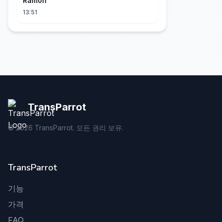
Ramón
13:51
TransParrot
©
2026
TransParrot. 모든 권리 보유.
TransParrot
기능
가격
FAQ