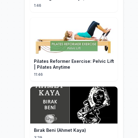
1:46
Pilates Reformer Exercise: Pelvic Lift
| Pilates Anytime
11:46
Bırak Beni (Ahmet Kaya)
3:29