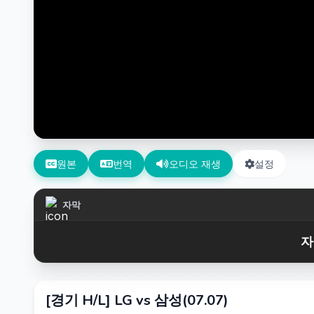
원본
번역
오디오 재생
설정
자막
자
[경기 H/L] LG vs 삼성(07.07)