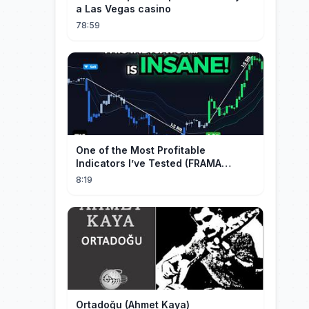
a Las Vegas casino
78:59
One of the Most Profitable
Indicators I’ve Tested (FRAMA
Channel)
8:19
Ortadoğu (Ahmet Kaya)