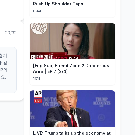
Push Up Shoulder Taps
0:44
20/32
홍창기
라 김
[Eng Sub] Friend Zone 2 Dangerous
12의
Area | EP.7 [2/4]
요.
11:11
LIVE: Trump talks up the economy at