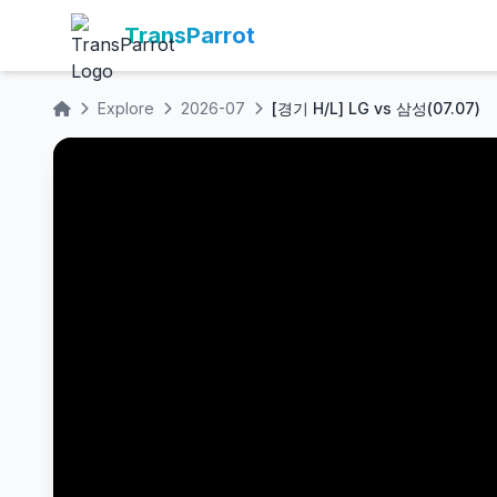
TransParrot
Explore
2026-07
[경기 H/L] LG vs 삼성(07.07)