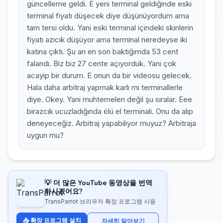
güncelleme geldi. E yeni terminal geldiğinde eski
terminal fiyatı düşecek diye düşünüyordum ama
tam tersi oldu. Yani eski terminal içindeki skinlerin
fiyatı azıcık düşüyor ama terminal neredeyse iki
katına çıktı. Şu an en son baktığımda 53 cent
falandı. Biz biz 27 cente açıyorduk. Yani çok
acayip bir durum. E onun da bir videosu gelecek.
Hala daha arbitraj yapmak karlı mı terminallerle
diye. Okey. Yani muhtemelen değil şu sıralar. Eee
birazcık ucuzladığında ölü el terminali. Onu da alıp
deneyeceğiz. Arbitraj yapabiliyor muyuz? Arbitraja
uygun mu?
💡 더 많은 YouTube 동영상을 번역
하시겠어요?
TransParrot 브라우저 확장 프로그램 사용
📥 확장 프로그램 설치
자세히 알아보기