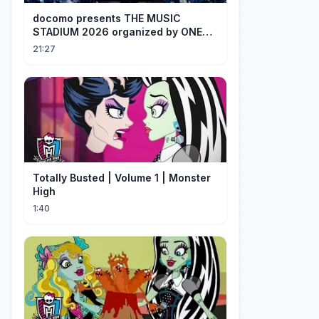
docomo presents THE MUSIC
STADIUM 2026 organized by ONE
OK ROCK [Recap]
21:27
Totally Busted | Volume 1 | Monster
High
1:40