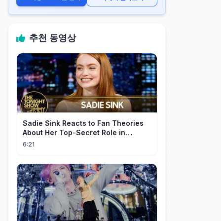
추천 동영상
Sadie Sink Reacts to Fan Theories
About Her Top-Secret Role in
Spider-Man: Brand New Day
6:21