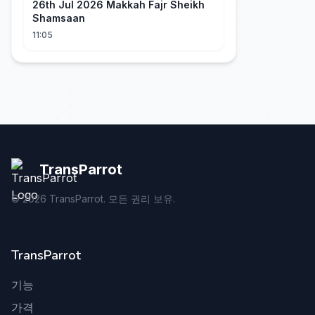
26th Jul 2026 Makkah Fajr Sheikh
Shamsaan
11:05
TransParrot
©
2026
TransParrot. 모든 권리 보유.
TransParrot
기능
가격