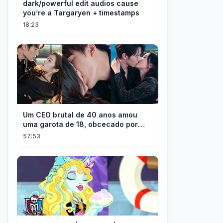
dark/powerful edit audios cause
you’re a Targaryen + timestamps
18:23
Um CEO brutal de 40 anos amou
uma garota de 18, obcecado por
sua "inocência"! Ela teve seu
57:53
herdeiro!