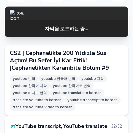
자막
자막을 로드하는 중...
CS2 | Cephanelikte 200 Yıldızla Süs
Açtım! Bu Sefer İyi Kar Ettik!
|Cephanelikten Karambite Bölüm #9
youtube 번역
youtube 한국어 번역
youtube 자막
youtube 한국어 자막
youtube 한국어로 번역
youtube 비디오 번역
youtube translate to korean
translate youtube to korean
youtube transcript to korean
translate youtube video to korean
YouTube transcript, YouTube translate
32/32