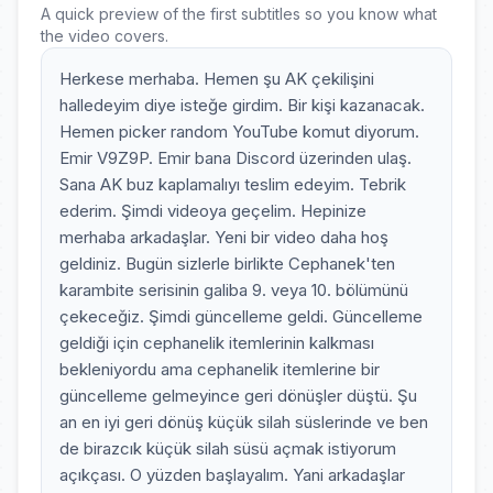
A quick preview of the first subtitles so you know what
the video covers.
Herkese merhaba. Hemen şu AK çekilişini
halledeyim diye isteğe girdim. Bir kişi kazanacak.
Hemen picker random YouTube komut diyorum.
Emir V9Z9P. Emir bana Discord üzerinden ulaş.
Sana AK buz kaplamalıyı teslim edeyim. Tebrik
ederim. Şimdi videoya geçelim. Hepinize
merhaba arkadaşlar. Yeni bir video daha hoş
geldiniz. Bugün sizlerle birlikte Cephanek'ten
karambite serisinin galiba 9. veya 10. bölümünü
çekeceğiz. Şimdi güncelleme geldi. Güncelleme
geldiği için cephanelik itemlerinin kalkması
bekleniyordu ama cephanelik itemlerine bir
güncelleme gelmeyince geri dönüşler düştü. Şu
an en iyi geri dönüş küçük silah süslerinde ve ben
de birazcık küçük silah süsü açmak istiyorum
açıkçası. O yüzden başlayalım. Yani arkadaşlar