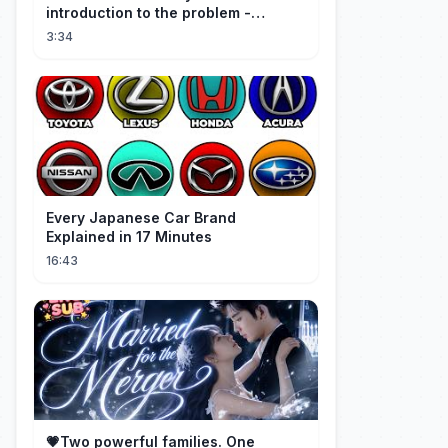
introduction to the problem -
Christiana Z. Peppard
3:34
Every Japanese Car Brand
Explained in 17 Minutes
16:43
💗Two powerful families. One