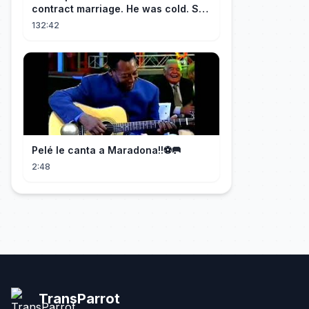
contract marriage. He was cold. She
was fierce💔 [Married for the
132:42
Merger]
Pelé le canta a Maradona!!⚽️🥅
2:48
TransParrot