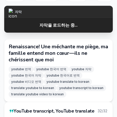
자막
자막을 로드하는 중...
Renaissance! Une méchante me piège, ma
famille entend mon cœur—ils ne
chérissent que moi
youtube 번역
youtube 한국어 번역
youtube 자막
youtube 한국어 자막
youtube 한국어로 번역
youtube 비디오 번역
youtube translate to korean
translate youtube to korean
youtube transcript to korean
translate youtube video to korean
YouTube transcript, YouTube translate
32/32