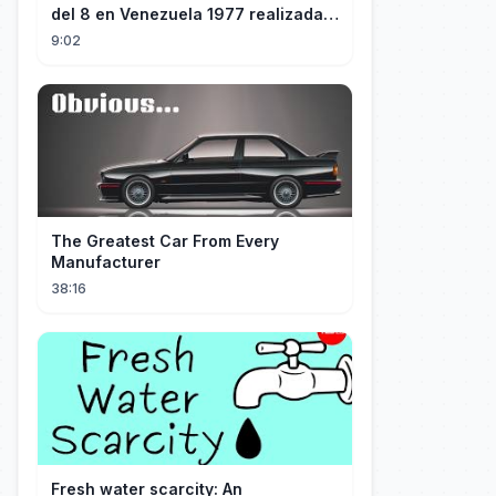
del 8 en Venezuela 1977 realizada
por "60 Minutos" de TVN Chile
9:02
The Greatest Car From Every
Manufacturer
38:16
Fresh water scarcity: An