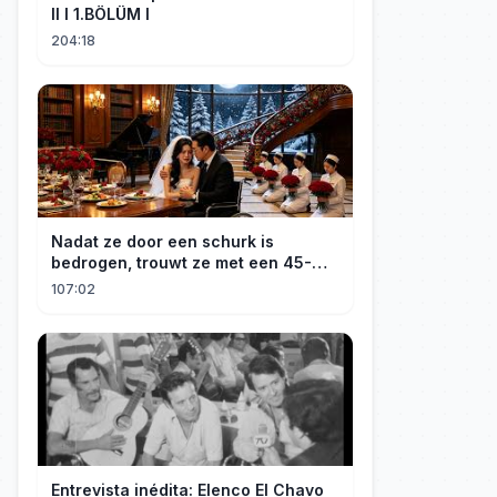
II I 1.BÖLÜM I
204:18
Nadat ze door een schurk is
bedrogen, trouwt ze met een 45-
jarige, gehandicapte CEO. Verslaafd
107:02
aan haar goedheid, verwent hij
haar.
Entrevista inédita: Elenco El Chavo