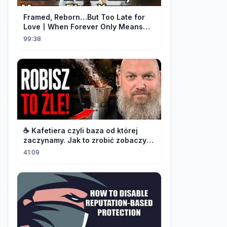
Framed, Reborn…But Too Late for
Love丨When Forever Only Means
Five Years (DUBBED)#drama
99:38
☕️ Kafetiera czyli baza od której
zaczynamy. Jak to zrobić zobaczysz
w tym materiale.🫡
41:09