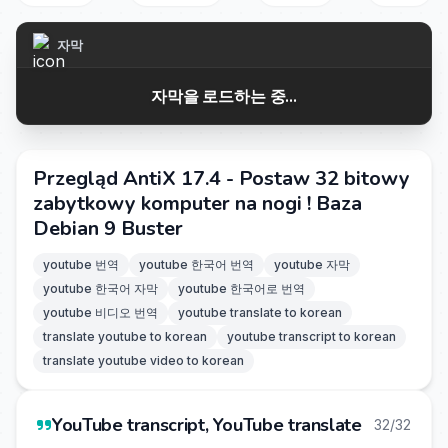
자막
자막을 로드하는 중...
Przegląd AntiX 17.4 - Postaw 32 bitowy
zabytkowy komputer na nogi ! Baza
Debian 9 Buster
youtube 번역
youtube 한국어 번역
youtube 자막
youtube 한국어 자막
youtube 한국어로 번역
youtube 비디오 번역
youtube translate to korean
translate youtube to korean
youtube transcript to korean
translate youtube video to korean
YouTube transcript, YouTube translate
32/32