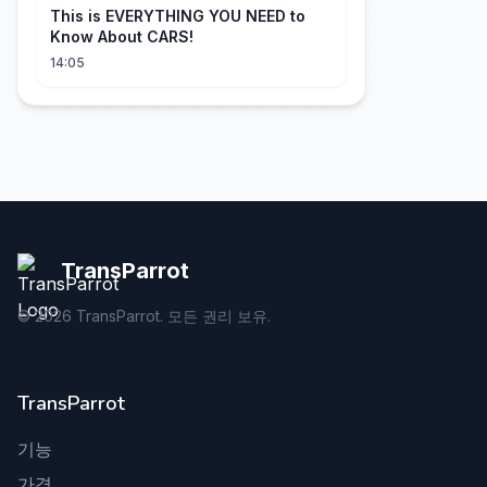
This is EVERYTHING YOU NEED to
Know About CARS!
14:05
TransParrot
©
2026
TransParrot. 모든 권리 보유.
TransParrot
기능
가격