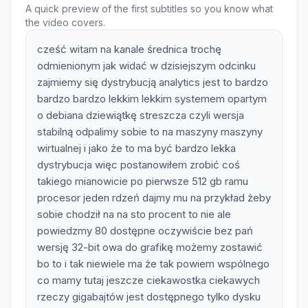
A quick preview of the first subtitles so you know what
the video covers.
cześć witam na kanale średnica trochę
odmienionym jak widać w dzisiejszym odcinku
zajmiemy się dystrybucją analytics jest to bardzo
bardzo bardzo lekkim lekkim systemem opartym
o debiana dziewiątkę streszcza czyli wersja
stabilną odpalimy sobie to na maszyny maszyny
wirtualnej i jako że to ma być bardzo lekka
dystrybucja więc postanowiłem zrobić coś
takiego mianowicie po pierwsze 512 gb ramu
procesor jeden rdzeń dajmy mu na przykład żeby
sobie chodził na na sto procent to nie ale
powiedzmy 80 dostępne oczywiście bez pań
wersję 32-bit owa do grafikę możemy zostawić
bo to i tak niewiele ma że tak powiem wspólnego
co mamy tutaj jeszcze ciekawostka ciekawych
rzeczy gigabajtów jest dostępnego tylko dysku