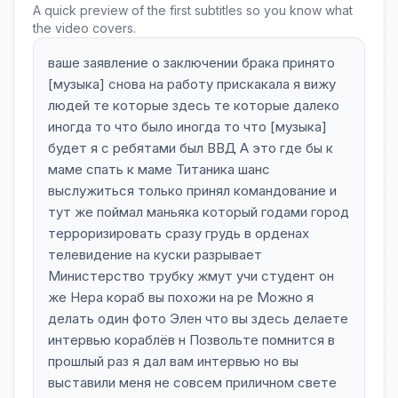
A quick preview of the first subtitles so you know what
the video covers.
ваше заявление о заключении брака принято
[музыка] снова на работу прискакала я вижу
людей те которые здесь те которые далеко
иногда то что было иногда то что [музыка]
будет я с ребятами был ВВД А это где бы к
маме спать к маме Титаника шанс
выслужиться только принял командование и
тут же поймал маньяка который годами город
терроризировать сразу грудь в орденах
телевидение на куски разрывает
Министерство трубку жмут учи студент он
же Нера кораб вы похожи на ре Можно я
делать один фото Элен что вы здесь делаете
интервью кораблёв н Позвольте помнится в
прошлый раз я дал вам интервью но вы
выставили меня не совсем приличном свете