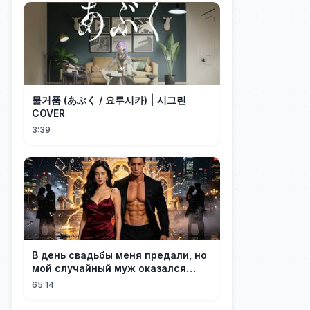
물거품 (あぶく / 요루시카) | 시그린
COVER
3:39
В день свадьбы меня предали, но
мой случайный муж оказался
настоящим миллионером
65:14