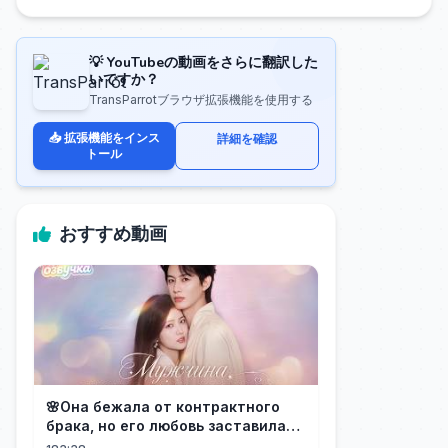
💡 YouTubeの動画をさらに翻訳した
いですか？
TransParrotブラウザ拡張機能を使用する
📥 拡張機能をインス
詳細を確認
トール
おすすめ動画
🌸Она бежала от контрактного
брака, но его любовь заставила
её понять: он — тот самый!