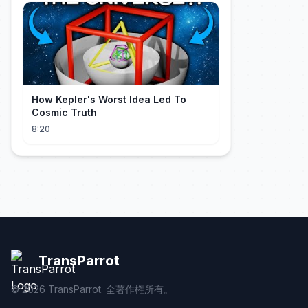
How Kepler's Worst Idea Led To
Cosmic Truth
8:20
TransParrot
©
2026
TransParrot. 全著作権所有。