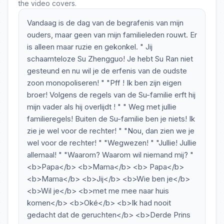
the video covers.
Vandaag is de dag van de begrafenis van mijn
ouders, maar geen van mijn familieleden rouwt. Er
is alleen maar ruzie en gekonkel. " Jij
schaamteloze Su Zhengguo! Je hebt Su Ran niet
gesteund en nu wil je de erfenis van de oudste
zoon monopoliseren! " "Pff ! Ik ben zijn eigen
broer! Volgens de regels van de Su-familie erft hij
mijn vader als hij overlijdt ! " " Weg met jullie
familieregels! Buiten de Su-familie ben je niets! Ik
zie je wel voor de rechter! " "Nou, dan zien we je
wel voor de rechter! " "Wegwezen! " "Jullie! Jullie
allemaal! " "Waarom? Waarom wil niemand mij? "
<b>Papa</b> <b>Mama</b> <b> Papa</b>
<b>Mama</b> <b>Jij</b> <b>Wie ben je</b>
<b>Wil je</b> <b>met me mee naar huis
komen</b> <b>Oké</b> <b>Ik had nooit
gedacht dat de geruchten</b> <b>Derde Prins