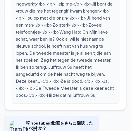
ingewerkt</b> <b>Help me</b> <b>Jij bent de
vrouw die me het tegengif kwam brengen</b>
<b>Hou op met die onzin</b> <b>Jij hond van
een man</b> <b>Zo sterk</b> <b>Zoveel
telefoontjes</b> <b>Wang Hao: Oh Mijn lieve
schat, waar ben je? Ook al wil je niet naar de
nieuwe school, je hoeft niet van huis weg te
lopen. De tweede meester is je al een tijdje aan
het zoeken. Zeg het tegen de tweede meester.
Ik ben zo terug. Juffrouw Su heeft het
aangedurfd om de hele nacht weg te blijven.
Deze keer... </b> <b>Ze is dood.</b> <b>Ja.
</b> <b>De Tweede Meester is deze keer echt
boos.</b> <b>Hij zei dat hij juffrouw Su,
💡 YouTubeの動画をさらに翻訳した
いですか？