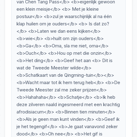
van Chen Tang Pass</b> <b>eigenlijk gewoon
een klein meisje</b> <b> Met je kleine
postuur</b> <b>zul je waarschijnlijk al na één
klap huilen om je ouders</b> <b> Is dat zo?
</b> <b>Laten we dan eens kijken</b>
<b>wie</b> <b>huilt om zijn ouders</b>
<b>Ga</b> <b>Oma, sla me niet, oma</b>
<b>Ouch</b> <b>Hou op met die onzin</b>
<b>Het ding</b> <b>Geef het aan <b> Dit is
wat de Tweede Meester wilde</b>
<b>Schatkaart van de Qingming-tuin</b></b>
<b>Wacht maar tot ik hem terug heb</b> <b>De
Tweede Meester zal me zeker prijzen</b>
<b>Hahahaha</b> <b>Schatje</b> <b>Ik heb
deze zilveren naald ingesmeerd met een krachtig
afrodisiacum</b> <b>Binnen tien minuten</b>
<b>Als je geen man kunt vinden</b> <b>Geef ik
je het tegengif</b> <b>Je gaat vanavond zeker
dood</b> <b>Oh nee</b> <b>Het gif is