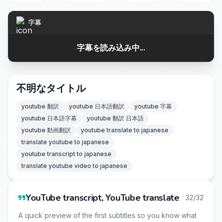
字幕
字幕を読み込み中...
不明なタイトル
youtube 翻訳
youtube 日本語翻訳
youtube 字幕
youtube 日本語字幕
youtube 翻訳 日本語
youtube 動画翻訳
youtube translate to japanese
translate youtube to japanese
youtube transcript to japanese
translate youtube video to japanese
YouTube transcript, YouTube translate
32/32
A quick preview of the first subtitles so you know what