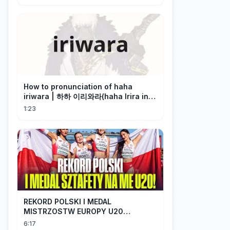
How to pronunciation of haha
iriwara | 하하 이리와라(haha Irira in
Korean)
1:23
REKORD POLSKI I MEDAL
MISTRZOSTW EUROPY U20
SZTAFETY 4 X 100 METRÓW KOBIET
6:17