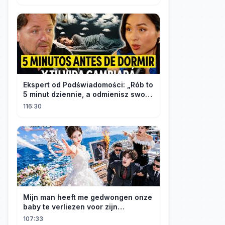
#movie
Ekspert od Podświadomości: „Rób to
5 minut dziennie, a odmienisz swoje
życie na zawsze"
116:30
Mijn man heeft me gedwongen onze
baby te verliezen voor zijn
maîtresse! Ik heb mijn ring in zee
107:33