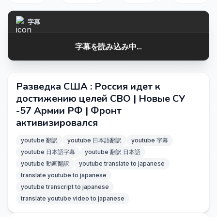
字幕
字幕を読み込み中...
Разведка США : Россия идет к
достижению целей СВО | Новые СУ
-57 Армии РФ | Фронт
активизировался
youtube 翻訳
youtube 日本語翻訳
youtube 字幕
youtube 日本語字幕
youtube 翻訳 日本語
youtube 動画翻訳
youtube translate to japanese
translate youtube to japanese
youtube transcript to japanese
translate youtube video to japanese