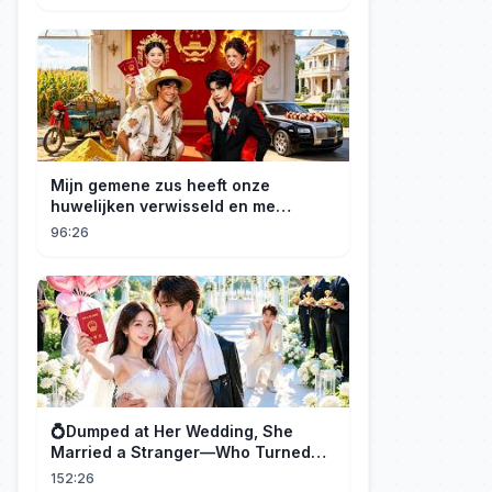
Mijn gemene zus heeft onze
huwelijken verwisseld en me
gedwongen te trouwen met een
96:26
boer die miljardair is en van me
hield.
💍Dumped at Her Wedding, She
Married a Stranger—Who Turned
Out to Be a Billionaire CEO💖#drama
152:26