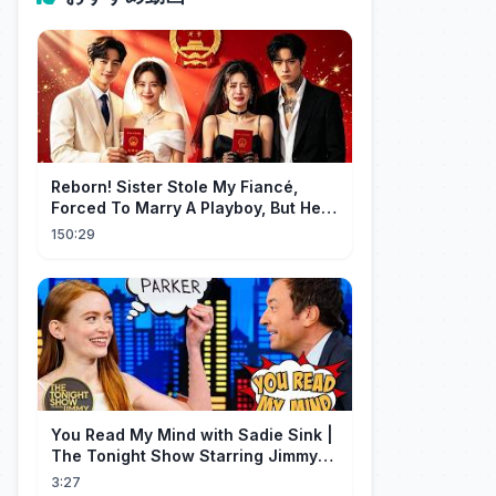
Reborn! Sister Stole My Fiancé,
Forced To Marry A Playboy, But He
Doted On Me Like A Princess!
150:29
You Read My Mind with Sadie Sink |
The Tonight Show Starring Jimmy
Fallon
3:27