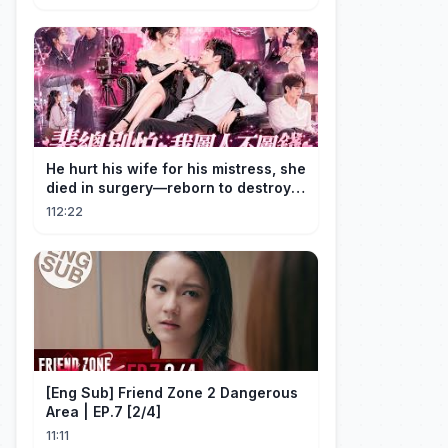
gegooid 💍, nu smeekt hij me terug!
He hurt his wife for his mistress, she
died in surgery—reborn to destroy
him!
112:22
[Eng Sub] Friend Zone 2 Dangerous
Area | EP.7 [2/4]
11:11