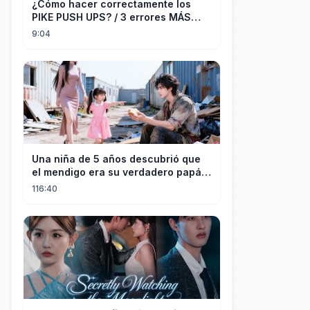
¿Cómo hacer correctamente los
PIKE PUSH UPS? / 3 errores MÁS
COMUNES + Progresiones
9:04
Una niña de 5 años descubrió que
el mendigo era su verdadero papá y
salvó a su familia
116:40