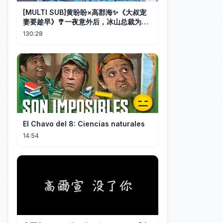
[MULTI SUB]黄盼盼×高郡海✨《大叔宠
妻要趁早》🎐一夜意外后，冰山总裁为她
化身宠妻狂魔，她从小心翼翼到勇敢追
130:28
爱，双向奔赴甜度爆表！#MiniDrama#
精彩大陆短剧
El Chavo del 8: Ciencias naturales
14:54