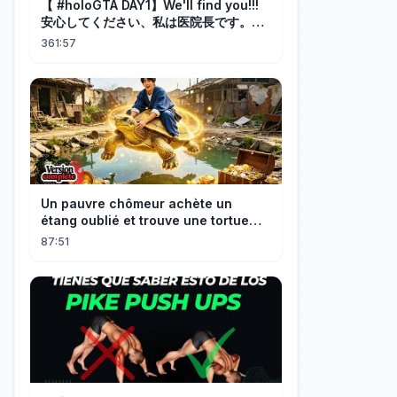
【 #holoGTA DAY1】We'll find you!!!
安心してください、私は医院長です。
【ホロライブ/白上フブキ 】
361:57
Un pauvre chômeur achète un
étang oublié et trouve une tortue
d’or à 180 000$ ! Sa vie bascule !
87:51