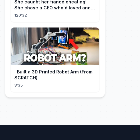
She caught her fiancé cheating!
She chose a CEO who'd loved and
cherished her for years. ❤️
120:32
I Built a 3D Printed Robot Arm (From
SCRATCH)
8:35