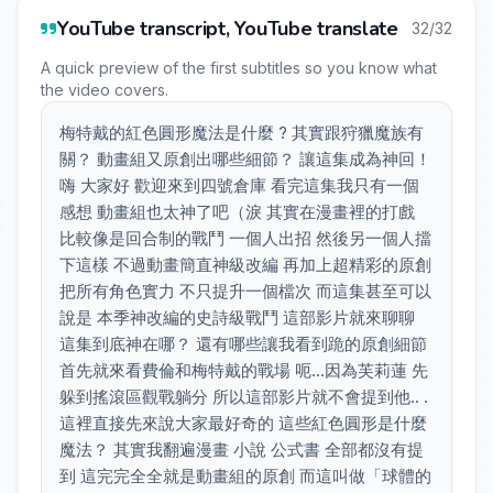
YouTube transcript, YouTube translate
32/32
A quick preview of the first subtitles so you know what
the video covers.
梅特戴的紅色圓形魔法是什麼 ? 其實跟狩獵魔族有
關？ 動畫組又原創出哪些細節？ 讓這集成為神回！
嗨 大家好 歡迎來到四號倉庫 看完這集我只有一個
感想 動畫組也太神了吧（淚 其實在漫畫裡的打戲
比較像是回合制的戰鬥 一個人出招 然後另一個人擋
下這樣 不過動畫簡直神級改編 再加上超精彩的原創
把所有角色實力 不只提升一個檔次 而這集甚至可以
說是 本季神改編的史詩級戰鬥 這部影片就來聊聊
這集到底神在哪？ 還有哪些讓我看到跪的原創細節
首先就來看費倫和梅特戴的戰場 呃...因為芙莉蓮 先
躲到搖滾區觀戰躺分 所以這部影片就不會提到他.. .
這裡直接先來說大家最好奇的 這些紅色圓形是什麼
魔法？ 其實我翻遍漫畫 小說 公式書 全部都沒有提
到 這完完全全就是動畫組的原創 而這叫做「球體的