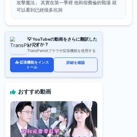
攻擊魔法」 其實在第一季裡 他和假費倫的戰場 就
可以看到已經很多坑洞
💡 YouTubeの動画をさらに翻訳した
いですか？
TransParrotブラウザ拡張機能を使用する
📥 拡張機能をインス
詳細を確認
トール
おすすめ動画