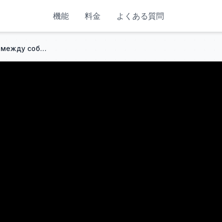
機能
料金
よくある質問
Какие бренды совместимы между собой на универсальной платформе Makita LXT 18v?