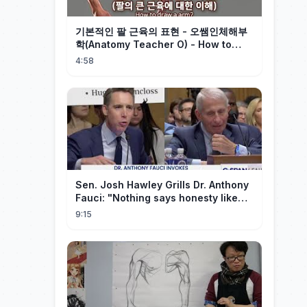
기본적인 팔 근육의 표현 - 오쌤인체해부
학(Anatomy Teacher O) - How to
draw a arm?
4:58
Sen. Josh Hawley Grills Dr. Anthony
Fauci: "Nothing says honesty like
taking the Fifth!"
9:15