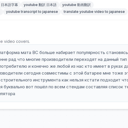
be 日本語字幕
youtube 翻訳 日本語
youtube 動画翻訳
e
youtube transcript to japanese
translate youtube video to japanese
he video covers.
платформа мата ВС больше набирает популярность становясь
нне рад что многие производители переходят на данный тип
потребителю и конечно же любой из нас кто имеет в руках д
изводители сегодня совместимы с этой батарее мне тоже э
а строительного инструмента как нельзя кстати подходит чт
 я буквально вот пошёл по всем стендам составляя список т
улятора