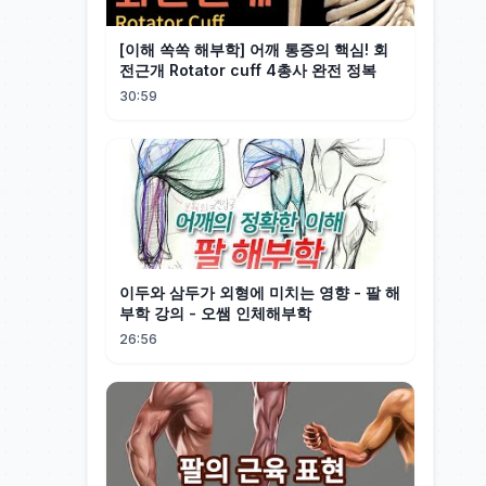
[이해 쏙쏙 해부학] 어깨 통증의 핵심! 회
전근개 Rotator cuff 4총사 완전 정복
30:59
이두와 삼두가 외형에 미치는 영향 - 팔 해
부학 강의 - 오쌤 인체해부학
26:56