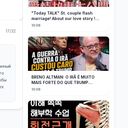
"Today TALK" St. couple flash
marriage! About our love story !
【Saint】
10:06
17/32
анный
то
BRENO ALTMAN: O IRÃ É MUITO
обы
MAIS FORTE DO QUE TRUMP
ех
IMAGINAVA
10:06