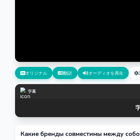
オリジナル
翻訳
オーディオを再生
字幕
字
Какие бренды совместимы между собой