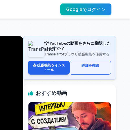
Googleでログイン
💡 YouTubeの動画をさらに翻訳した
いですか？
TransParrotブラウザ拡張機能を使用する
📥 拡張機能をインス
詳細を確認
トール
おすすめ動画