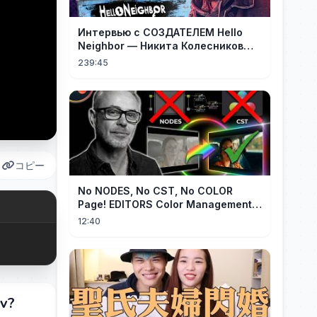
Интервью с СОЗДАТЕЛЕМ Hello
Neighbor — Никита Колесников
(grandeturisto)
239:45
コピー
No NODES, No CST, No COLOR
Page! EDITORS Color Management
[EASY]
12:40
v?