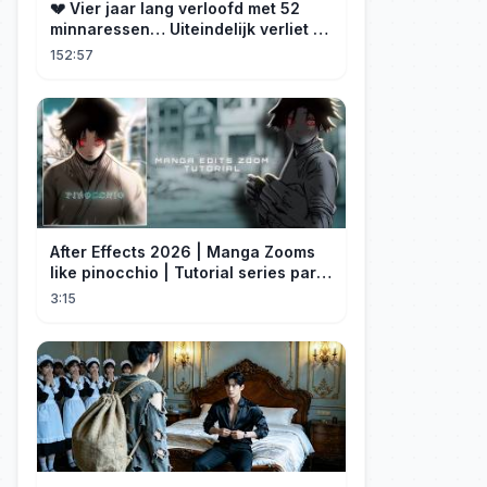
💔 Vier jaar lang verloofd met 52
minnaressen… Uiteindelijk verliet ze
hem en trouwde ze met zijn oom, de
152:57
CEO!
After Effects 2026 | Manga Zooms
like pinocchio | Tutorial series part
4
3:15