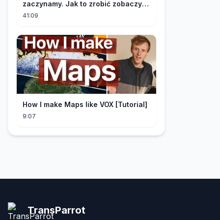
zaczynamy. Jak to zrobić zobaczysz
w tym materiale.🫡
41:09
How I make Maps like VOX [Tutorial]
9:07
TransParrot