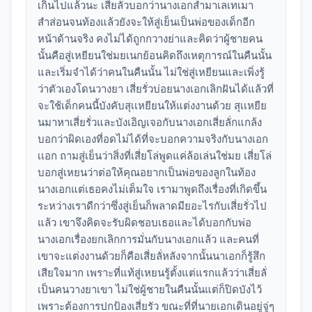
เกินไปแล้วนะ เสี่ยลัวบอกว่านางเอกสำมาเลเทเมา
สำส่อนจนท้องแล้วยังจะให้สู่เย็นเป็นพ่อของเด็กอีก
หน้าด้านจริง คงไม่ได้ถูกกวางย่าและคิดว่าผู้ชายคน
นั้นคือสู่เหยียนใช่มยเนกย้อนคิดถึงเหตุการณ์ในคืนนั้น
และเริ่มจำได้ว่าคนในคืนนั้น ไม่ใช่สู่เหยียนและเพิ่งรู้
ว่าตัวเองโดนวางยา เสี่ยรั่วบ่อยนางเอกเลิกฝันได้แล้วที่
จะใช้เด็กคนนี้บังคับสุเเหยียนให้แต่งงานด้วย สุเเหยีย
นมาหาเสี่ยรั่วและบังเอิญเจอกับนางเอกเสี่ยลั่กแกล้ง
บอกว่าผิดเองที่อดไม่ได้ที่จะบอกความจริงกับนางเอก
เเอก ถามสู่เย็นว่าสิ่งที่เสี่ยโล่พูดแค่ล้อเล่นใช่มย เสี่ยโล่
บอกสู่เหยนว่าต่อให้คุณอยากเป็นพ่อของลูกในท้อง
นางเอกแต่เธอคงไม่เต็มใจ เรามาพูดถึงเรื่องที่เกิดขึ้น
ระหว่างเราดีกว่าซึ่งสู่เย็นก็พลาดมียอะไรกับเสี่ยรั่วไป
แล้ว เขาจึงคิดจะรับผิดชอบเธอและได้บอกกับพ่อ
นางเอกเรื่องยกเลิกการมั่นกับนางเอกแล้ว และคนที่
เขาจะแต่งงานด้วยก็คือเสี่ยลั่หลังจากนั้นนาเอกก็รู้สึก
เสียใจมาก เพราะที่แท้สู่เหยนรู้ตั้งแต่แรกแล้วว่าเสี่ยลั่
เป็นคนวางยาเขา ไม่ใช่ผู้ชายในคืนนั้นแต่ก็ปิดบังไว้
เพราะต้องการปกป้องเสี่ยรัว ขณะที่ที่นายเอกเดินอยู่จู่ๆ