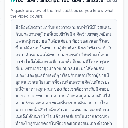
YouTube transcript, YouTube translate
28/32
A quick preview of the first subtitles so you know what
the video covers.
นิงชีถุงน้องสาวแกร่นแกรงวางยายจนทำให้มีไวสแตน
กับประธานหลู่โดยที่เธอเข้าใจผิด คิดว่าเขาขสูเหยียน
แฟนหนุ่มของเธอ 7เดือนต่อมา ท้องของนาเอกก็ใหญ่
ขึ้นแต่ต้องมาโรงพยาบาลู้ฝากท้องเพียงลำพัง เธอทำใบ
ตรวจคันหล่นแลได้พยาบาลช่วยหยิบให้พร้อม ก็ถาม
ว่าทำไมถึงได้มาคนเดียวนเอคิดถึงตอนที่โทรหาซูเเห
ยียน เขาบอกว่ายุ่งมาก พยาบาลแนะนำให้พักผ่อน
เยอะๆและดูแลตัวเองดีๆ พร้อมกับปลอบใจว่าผู้ชายมี
ลูกคนแรกเหมือนยากที่จะเปลี่ยนความคิดไปสักระยะ
หนึ่ง้ามาทานลูกพระกของเรื่องเขาต้องการรับผิดชอบ
นางเอก และพยายามตามหาตัวเธออยู่ตลอดแต่ไม่ได้
คาวคร้าของเธอเลย ขณะที่นางเอกเดินออก จากโรง
พยาบาลหนิงเสี่ยรัวน้องสาวต่างแม่ของนางเอกขับรถ
เนกจึงได้บ่นว่าบ้าไปแล้วหรอเสี่ยรั่วย้อนว่ากลัวฉันจะ
ทำอะไรลูกนอกคอกในท้องของเธอหรอเนเอก ด่าว่าทำ