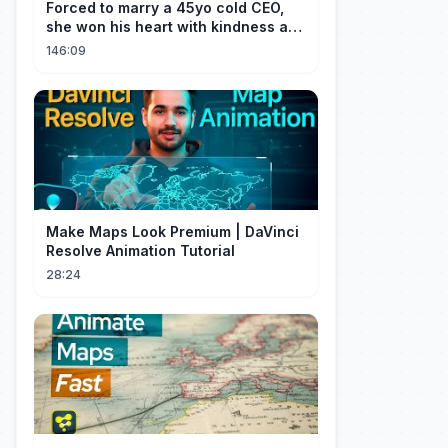
Forced to marry a 45yo cold CEO,
she won his heart with kindness and
was spoiled daily!
146:09
Make Maps Look Premium | DaVinci
Resolve Animation Tutorial
28:24