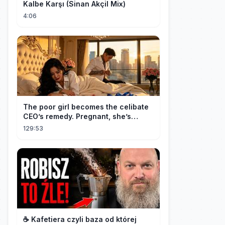
Kalbe Karşı (Sinan Akçil Mix)
4:06
The poor girl becomes the celibate
CEO’s remedy. Pregnant, she’s
brought to his mansion and spoiled.
129:53
☕️ Kafetiera czyli baza od której