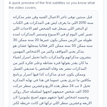
A quick preview of the first subtitles so you know what
the video covers.
قبل سنتين توفى تاجر الاعمال الفنيه وفن نشر مذكراته
سنه 2010 اللي ما يعرف ايش هي المذكرات هي الكتاب
او الدفتر اللي يسجل فيه الشخص اهم الاحداث اللي
تصير لفي اليوم او في الاسبوع وتستمر المذكرات لمده
طويله من الزمن ممكن يكون عمرها 20 سنه ممكن 30
سنه ممكن 50 سنه ممكن اكثر فغالبا يسجلها عشان هو
يتذكر يعني المواقف وكثير من الاشخاص المهمين
ينشرون مذكراتهم والمذكرات دائما تحمل اسرار اشياء
ما كان يقدر يقولها فتره نشاطه وعلى فكره كثير من
المذكرات تنشر بعد وفاه الشخص يا صديقي العسل
وممكن يكون عندي مذكرات كذا فيها اسرار برنامج
مكافين ما تدري يعني عموما فن هذا في نهايه المذكره
تخيل لا تب 24 سطر هذه الاربع وعشرين سطر حركت
350 الف شخص جميعهم اتجهوا لسلسله جبال روكي
وخمسه اشخاص لقوا حتفهم منهم اصبح مليونيرا لان
الاربعه وعشرين سطر اللي تركها فن كانت خريطه لكنز