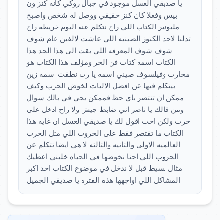
يا صديقي العسل موجود في جبال روكي كانه كنز ون
بيس وفعلا كان كنز حقيقي ووصل له شخص واصبح
مليونير الكتاب اللي راح نتكلم عنه اليوم خريطه راح
تدلنا لاحد الكنوز الصينيه اللي عاشت لالفين عام شوف
شوف شوف المعرفه اللي بقت الى هذا الحد هذا
الكتاب اسمه كتاب فن الحر ومؤلف هذا الكتاب هو
محارب وفيلسوف صيني اسمه يا رب نطقت اسمه زين
بيتكلم فيها عن افضل الاليات لخوض الحرب وكيف
ممكن ان تنتصر باي حظ فممكن يجي في بالك سؤال
ومن قالك يا ناصر اني ضابط جيش ولا راح ادخل على
حرب ولكن احب اقول لك يا صديقي العسل ان غايه هذا
الكتاب ما تقتصر فقط على الحروب اللي مثل الحرب
العالميه الاولى والثانيه والثالثه لا هي ايضا تتكلم عن
الحروب اللي احنا نخوضها في الحياه خليني اعطيك
مثال بسيط قبل لا ندخل في موضوع الكتاب احد اكبر
المشاكل اللي اواجهها هذه الفتره يا صديقي الجميل