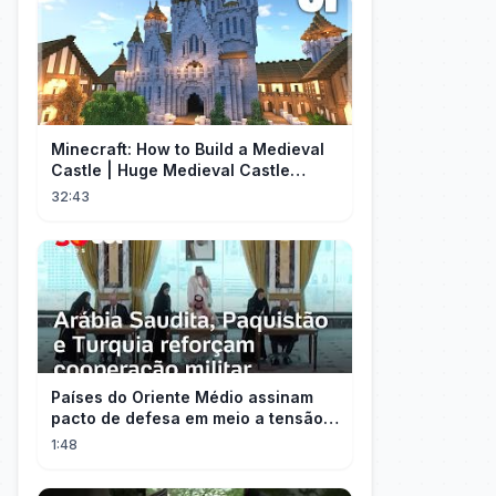
Minecraft: How to Build a Medieval
Castle | Huge Medieval Castle
Tutorial - Part 1
32:43
Países do Oriente Médio assinam
pacto de defesa em meio a tensão
com Irã
1:48