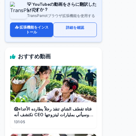
💡 YouTubeの動画をさらに翻訳した
いですか？
TransParrotブラウザ拡張機能を使用する
📥 拡張機能をインス
詳細を確認
トール
おすすめ動画
فتاة تقطف الشاي تنقذ رجلاً يطارده الأعداء😱
تكتشف أنه CEO وسيأتي بمليارات ليتزوجها!
❤️
131:05