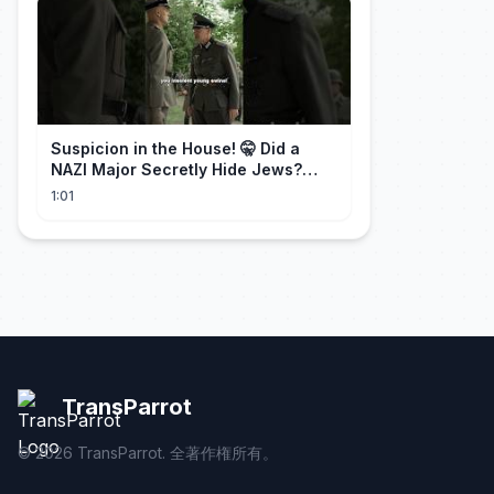
Suspicion in the House! 🤫 Did a
NAZI Major Secretly Hide Jews?
#short #movie
1:01
TransParrot
©
2026
TransParrot. 全著作権所有。