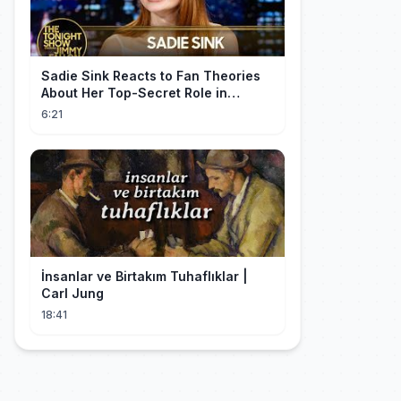
Sadie Sink Reacts to Fan Theories
About Her Top-Secret Role in
Spider-Man: Brand New Day
6:21
İnsanlar ve Birtakım Tuhaflıklar |
Carl Jung
18:41