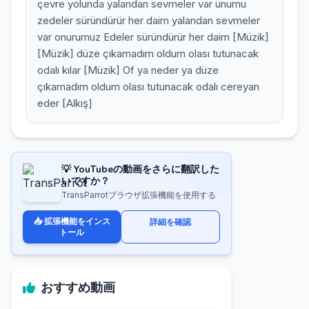
çevre yolunda yalandan sevmeler var unumu
zedeler süründürür her daim yalandan sevmeler
var onurumuz Edeler süründürür her daim [Müzik]
[Müzik] düze çıkamadım oldum olası tutunacak
odalı kılar [Müzik] Of ya neder ya düze
çıkamadım oldum olası tutunacak odalı cereyan
eder [Alkış]
💡 YouTubeの動画をさらに翻訳した
いですか？
TransParrotブラウザ拡張機能を使用する
📥 拡張機能をインス
詳細を確認
トール
おすすめ動画