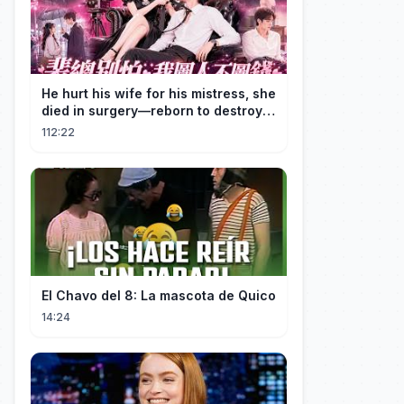
He hurt his wife for his mistress, she
died in surgery—reborn to destroy
him!
112:22
El Chavo del 8: La mascota de Quico
14:24