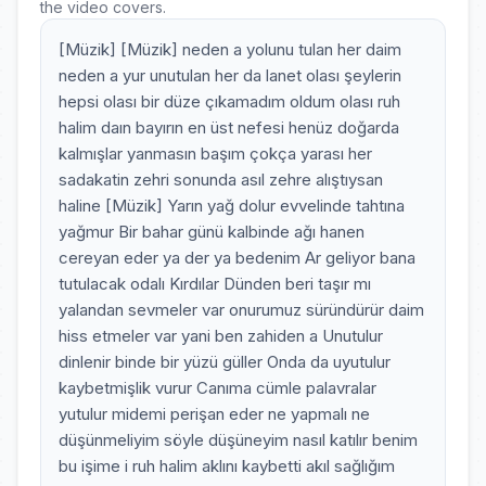
the video covers.
[Müzik] [Müzik] neden a yolunu tulan her daim
neden a yur unutulan her da lanet olası şeylerin
hepsi olası bir düze çıkamadım oldum olası ruh
halim daın bayırın en üst nefesi henüz doğarda
kalmışlar yanmasın başım çokça yarası her
sadakatin zehri sonunda asıl zehre alıştıysan
haline [Müzik] Yarın yağ dolur evvelinde tahtına
yağmur Bir bahar günü kalbinde ağı hanen
cereyan eder ya der ya bedenim Ar geliyor bana
tutulacak odalı Kırdılar Dünden beri taşır mı
yalandan sevmeler var onurumuz süründürür daim
hiss etmeler var yani ben zahiden a Unutulur
dinlenir binde bir yüzü güller Onda da uyutulur
kaybetmişlik vurur Canıma cümle palavralar
yutulur midemi perişan eder ne yapmalı ne
düşünmeliyim söyle düşüneyim nasıl katılır benim
bu işime i ruh halim aklını kaybetti akıl sağlığım