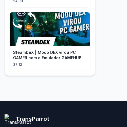
24:33
SteamDeX | Modo DEX virou PC
GAMER com o Emulador GAMEHUB
37:12
TransParrot