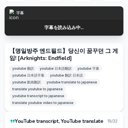
字幕
字幕を読み込み中...
【명일방주 엔드필드】당신이 꿈꾸던 그 게
임! [Arknights: Endfield]
youtube 翻訳
youtube 日本語翻訳
youtube 字幕
youtube 日本語字幕
youtube 翻訳 日本語
youtube 動画翻訳
youtube translate to japanese
translate youtube to japanese
youtube transcript to japanese
translate youtube video to japanese
YouTube transcript, YouTube translate
19/32