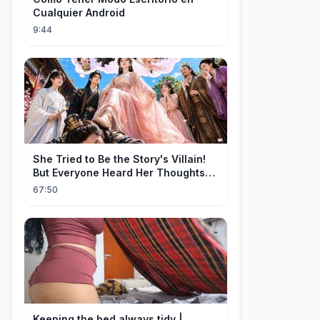
Cualquier Android
9:44
She Tried to Be the Story's Villain!
But Everyone Heard Her Thoughts?
Now Everyone Adores Her~
67:50
Keeping the bed always tidy |