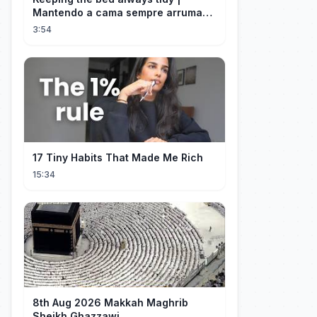
Mantendo a cama sempre arrumada
🛌
3:54
17 Tiny Habits That Made Me Rich
15:34
8th Aug 2026 Makkah Maghrib
Sheikh Ghazzawi