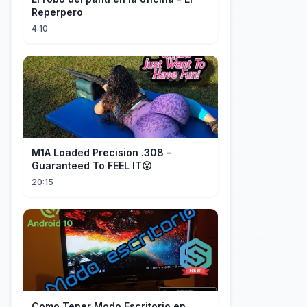
Reperpero
4:10
M1A Loaded Precision .308 -
Guaranteed To FEEL IT😮
20:15
Como Tener Modo Escritorio en