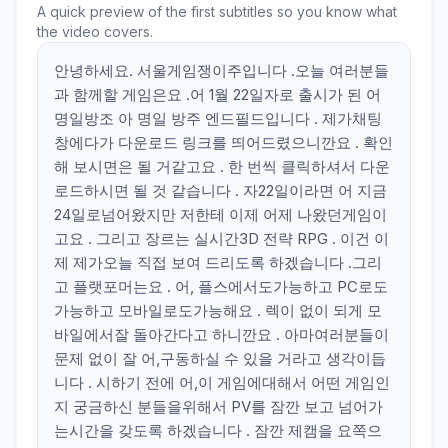
A quick preview of the first subtitles so you know what
the video covers.
안녕하세요. 서울게임쟁이주입니다 .오늘 여러분들
과 함께할 게임은요 .어 1월 22일자로 출시가 된 어
명일방조 아 명일 방주 엔드필드입니다 . 제가채팅
창에다가 다운로드 링크를 띄어드렸으니깐요 . 확인
해 보시면은 될 거같고요 . 한 번씩 클릭하셔서 다운
로드하시면 될 것 같습니다 . 자22일이라면 어 지금
24일로넘어왔지만 저한테 이제 어제 나왔던게임이
고요 . 그리고 장르는 실시간3D 전략 RPG . 이건 이
제 제가오늘 직접 보여 드리도록 하겠습니다 .그리
고 플랫포머는요 . 어, 플스에서도가능하고 PC로도
가능하고 모바일로도가능해요 . 렉이 없이 되게 모
바일에서잘 돌아간다고 하니깐요 . 아마여러분들이
문제 없이 잘 어,구동하실 수 있을 거라고 생각이듭
니다 . 시하기 전에 어,이 게임에대해서 어떤 게임인
지 궁금하신 분들을위해서 PV를 잠깐 보고 넘어가
는시간을 갖도록 하겠습니다 . 잠깐 제캠을 요쪽으