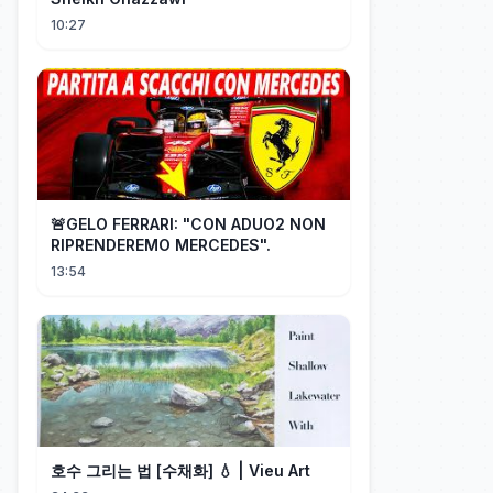
10:27
🚨GELO FERRARI: "CON ADUO2 NON
RIPRENDEREMO MERCEDES".
13:54
호수 그리는 법 [수채화] 💧 | Vieu Art