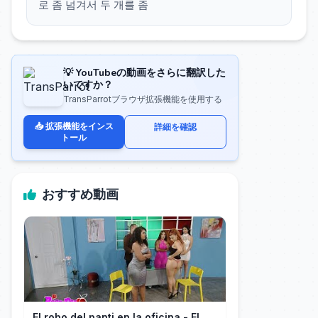
로 좀 넘겨서 두 개를 좀
💡 YouTubeの動画をさらに翻訳した
いですか？
TransParrotブラウザ拡張機能を使用する
📥 拡張機能をインス
詳細を確認
トール
おすすめ動画
El robo del panti en la oficina - El