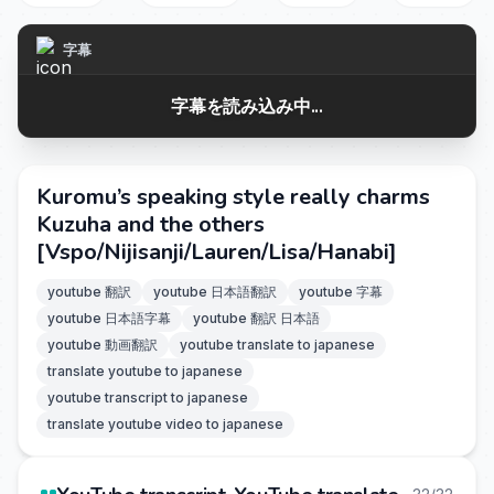
字幕
字幕を読み込み中...
Kuromu’s speaking style really charms
Kuzuha and the others
[Vspo/Nijisanji/Lauren/Lisa/Hanabi]
youtube 翻訳
youtube 日本語翻訳
youtube 字幕
youtube 日本語字幕
youtube 翻訳 日本語
youtube 動画翻訳
youtube translate to japanese
translate youtube to japanese
youtube transcript to japanese
translate youtube video to japanese