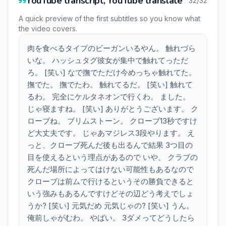
YouTube transcript, YouTube translate
32/32
A quick preview of the first subtitles so you know what
the video covers.
肉を食べるタイプのビーガンいるやん。 触れづら
いな。 ハッシュタグ彼女が集中で触れてっただ
ろ。 [笑い] なで撫でただけ今めっちゃ触れてた。
撫でた。 撫でたわ。 触れてるだ。 [笑い] 触れて
るわ。 完全にケルタネオンで行くわ。 ました。
じゃ寝ますね。 [笑い] ありがとうございます。 ク
ローブね。 ブリムストーン。 クローブ13秒ですけ
ど大丈夫です。 じゃあマジレス3段やります。 え
っと、クローブ死んだ後も出るんで結果 3つ目の
目を使えるという理点があるので いや、 クラブの
死んだ場所によってはけない可能性もあるなので
クローブは前ムで行けるというその勝負できると
いう強みもあるんですけどその辺どう考えでしょ
うか? [笑い] 元気だめ 元気じゃの? [笑い] うん。
俺前しゃがむわ。 やばい。 3ダメってどうしたら