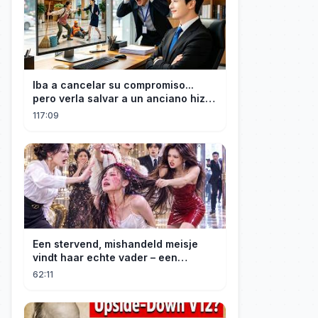
Iba a cancelar su compromiso...
pero verla salvar a un anciano hizo
que el CEO se enamorara
117:09
Een stervend, mishandeld meisje
vindt haar echte vader – een
maffiabaas. Samen beginnen ze aan
62:11
hun wraaktocht!