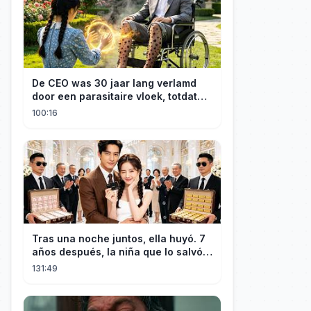
De CEO was 30 jaar lang verlamd
door een parasitaire vloek, totdat
een boerenmeisje hem uiteindelijk
100:16
genas.
Tras una noche juntos, ella huyó. 7
años después, la niña que lo salvó:
"¡Papá!"...¡Entró en pánico!
131:49