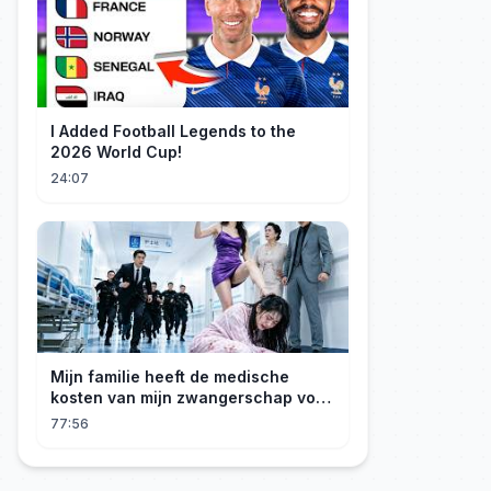
I Added Football Legends to the
2026 World Cup!
24:07
Mijn familie heeft de medische
kosten van mijn zwangerschap voor
mijn geadopteerde zusje gebruikt. Ik
77:56
ben een rijke erfgenares! Ze zijn ten
dode opgeschreven!