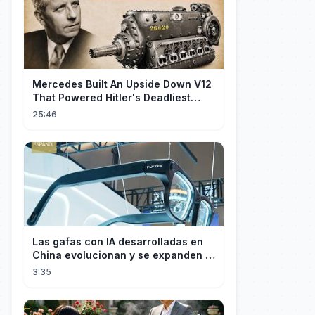
Mercedes Built An Upside Down V12
That Powered Hitler's Deadliest
Fighter
25:46
Las gafas con IA desarrolladas en
China evolucionan y se expanden a
los mercados internacionales
3:35