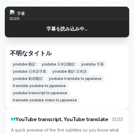
字幕
字幕を読み込み中...
不明なタイトル
youtube 翻訳
youtube 日本語翻訳
youtube 字幕
youtube 日本語字幕
youtube 翻訳 日本語
youtube 動画翻訳
youtube translate to japanese
translate youtube to japanese
youtube transcript to japanese
translate youtube video to japanese
YouTube transcript, YouTube translate
32/32
A quick preview of the first subtitles so you know what