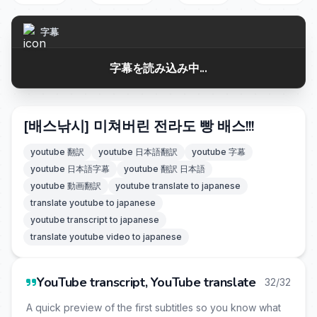
字幕
字幕を読み込み中...
[배스낚시] 미쳐버린 전라도 빵 배스!!!
youtube 翻訳
youtube 日本語翻訳
youtube 字幕
youtube 日本語字幕
youtube 翻訳 日本語
youtube 動画翻訳
youtube translate to japanese
translate youtube to japanese
youtube transcript to japanese
translate youtube video to japanese
YouTube transcript, YouTube translate
32/32
A quick preview of the first subtitles so you know what