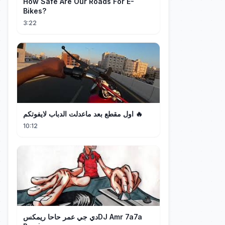
How Safe Are Our Roads For E-
Bikes?
3:22
اول مقطع بعد ماعدلت الدباب لايفوتكم 🔥
10:12
دي جي عمر حاحا ريمكسDJ Amr 7a7a