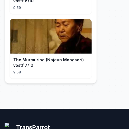
vostf 6/10
9:59
The Murmuring (Najeun Mongsori)
vostf 7/10
9:58
TransParrot