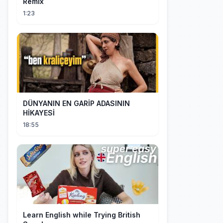
Remix
1:23
DÜNYANIN EN GARİP ADASININ
HİKAYESİ
18:55
Learn English while Trying British