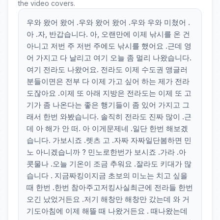
the video covers.
우와 왔어 왔어 .우와 왔어 왔어 .우와 우와 미쳤어 .
아 .자, 반갑습니다. 아, 오랜만에 이제 낚시를 온 건
아니고 저번 주 저번 주에도 낚시를 했어요 .근데 영
어 가지고 다 날리고 여기 오늘 좀 멀리 나왔습니다.
여기 전라도 나왔어요. 전라도 이제 수도권 앵글러
분들이면은 전부 다 이제 가고 싶어 하는 제가 전라
도잖아요 .이제 또 아래 지방은 전라도는 이제 또 고
기가 좀 나온다는 좋은 행기들이 좀 있어 가지고 그
래서 한번 와봤습니다. 솔직히 전라도 진짜 많이 .근
데 아 해가 안 떠. 아 이게문제네 .일단 한번 해보겠
습니다. 가보시죠 .렛츠 고 .자짜 자짜일단봄하면 민
노 아니겠습니까 ? 민노로한번가 보시죠 .가라 .아
콧물나 .오늘 기온이 조금 추워요 .잘라도 키대가 많
습니다 . 지금짜킹이지금 초보의 미노는 치고 싶을
때 한번 .한번 참아주고저킹사실최근에 전라들 한번
오긴 났었거든요 .저기 해창만 해창만 갔는데 와 거
기도아침에 이제 해뜰 때 나왔거든요 . 때나왔는데