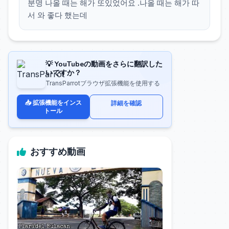
분명 나올 때는 해가 또있었어요 .나올 때는 해가 따
서 와 좋다 했는데
💡 YouTubeの動画をさらに翻訳した
いですか？
TransParrotブラウザ拡張機能を使用する
📥 拡張機能をインス
詳細を確認
トール
おすすめ動画