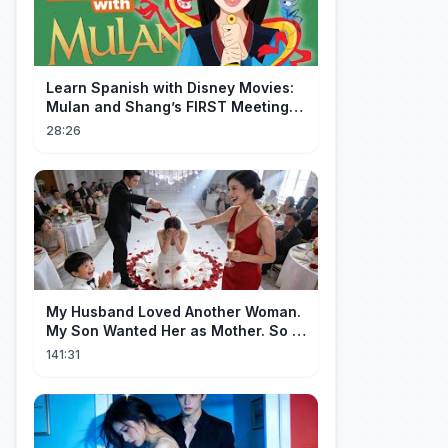
Learn Spanish with Disney Movies:
Mulan and Shang’s FIRST Meeting
(Mushu SCREWS UP!)
28:26
My Husband Loved Another Woman.
My Son Wanted Her as Mother. So I
Left Them Both to Find Myself.
141:31