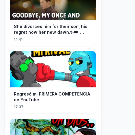
She divorces him for their son, his
regret now her new dawn.✨👑|
DramaBox
14:41
Regresó mi PRIMERA COMPETENCIA
de YouTube
17:37