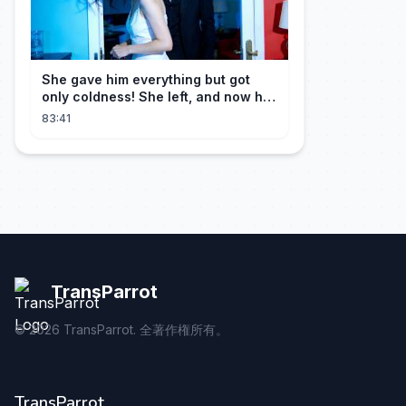
She gave him everything but got
only coldness! She left, and now he
is dying of regret!
83:41
TransParrot
©
2026
TransParrot. 全著作権所有。
TransParrot