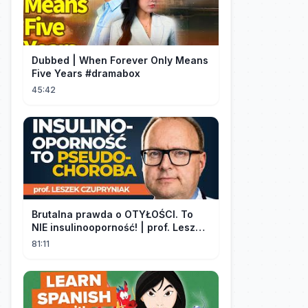
Dubbed | When Forever Only Means
Five Years #dramabox
45:42
Brutalna prawda o OTYŁOŚCI. To
NIE insulinooporność! | prof. Leszek
Czupryniak
81:11