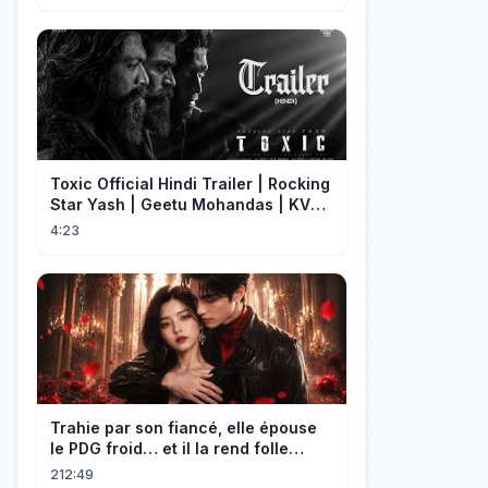
Toxic Official Hindi Trailer | Rocking
Star Yash | Geetu Mohandas | KVN |
Monster Mind Creations
4:23
Trahie par son fiancé, elle épouse
le PDG froid… et il la rend folle
d'amour !
212:49