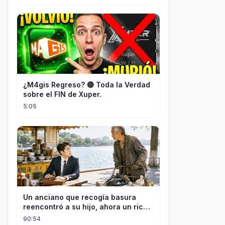
¿M4gis Regreso? 🔴 Toda la Verdad
sobre el FIN de Xuper.
5:05
Un anciano que recogía basura
reencontró a su hijo, ahora un rico
empresario
90:54