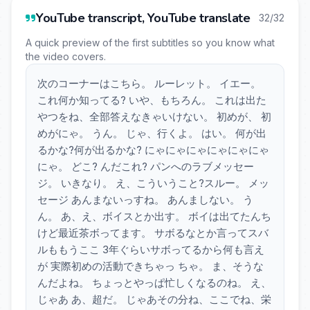
YouTube transcript, YouTube translate
32/32
A quick preview of the first subtitles so you know what
the video covers.
次のコーナーはこちら。 ルーレット。 イエー。
これ何か知ってる? いや、もちろん。 これは出た
やつをね、全部答えなきゃいけない。 初めが、 初
めがにゃ。 うん。 じゃ、行くよ。 はい。 何が出
るかな?何が出るかな? にゃにゃにゃにゃにゃにゃ
にゃ。 どこ? んだこれ? パンへのラブメッセー
ジ。 いきなり。 え、こういうこと?スルー。 メッ
セージ あんまないっすね。 あんましない。 う
ん。 あ、え、ボイスとか出す。 ボイは出てたんち
けど最近茶ボってます。 サボるなとか言ってスバ
ルももうここ 3年ぐらいサボってるから何も言え
が 実際初めの活動できちゃっ ちゃ。 ま、そうな
んだよね。 ちょっとやっぱ忙しくなるのね。 え、
じゃあ あ、超だ。 じゃあその分ね、ここでね、栄