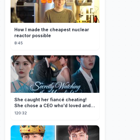
How I made the cheapest nuclear
reactor possible
8:45
She caught her fiancé cheating!
She chose a CEO who'd loved and
cherished her for years. ❤️
120:32