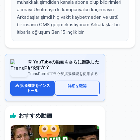
muhakkak şimdiden kanala abone olup bildirimleri
açmayı Unutmayın ki kampanyaları kaçırmayın
Arkadaşlar şimdi hiç vakit kaybetmeden ve üstü
bir insanın CMS geçmek istiyorum Arkadaşlar bu
itibarla oğluşum Ben 15 inçlik bir
💡 YouTubeの動画をさらに翻訳した
いですか？
TransParrotブラウザ拡張機能を使用する
📥 拡張機能をインス
詳細を確認
トール
おすすめ動画