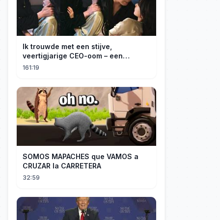
Ik trouwde met een stijve,
veertigjarige CEO-oom – een
verborgen monster van acht jaar! Hij
161:19
kuste me hartstochtelijk.
SOMOS MAPACHES que VAMOS a
CRUZAR la CARRETERA
32:59