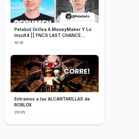
Petebot Grifea A MoneyMaker Y Lo
Insult4 || FNCS LAST CHANCE
Resumen
10:16
Entramos a las ALCANTARILLAS de
ROBLOX
29:05