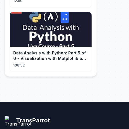
12:50
Data Analysis with Python: Part 5 of
6 - Visualization with Matplotlib and
Seaborn (Live Course)
136:52
TransParrot