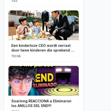
1:52
Een kinderloze CEO wordt verrast
door twee kinderen die sprekend op
hem lijken en is geschokt: Wie zijn
112:08
zij?
Soarinng REACCIONA a Eliminaron
los ANILLOS DEL END!!!