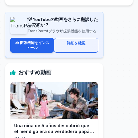
💡 YouTubeの動画をさらに翻訳した
いですか？
TransParrotブラウザ拡張機能を使用する
📥 拡張機能をインス
詳細を確認
トール
おすすめ動画
Una niña de 5 años descubrió que
el mendigo era su verdadero papá y
salvó a su familia