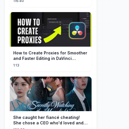
116:40
How to Create Proxies for Smoother
and Faster Editing in DaVinci
Resolve
1:13
She caught her fiancé cheating!
She chose a CEO who'd loved and
cherished her for years. ❤️