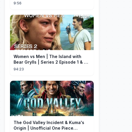
the Whole Way | Electric S...
9:56
Women vs Men | The Island with
Bear Grylls | Series 2 Episode 1 & 2 |
Full Episode
94:23
The God Valley Incident & Kuma's
Origin | Unofficial One Piece