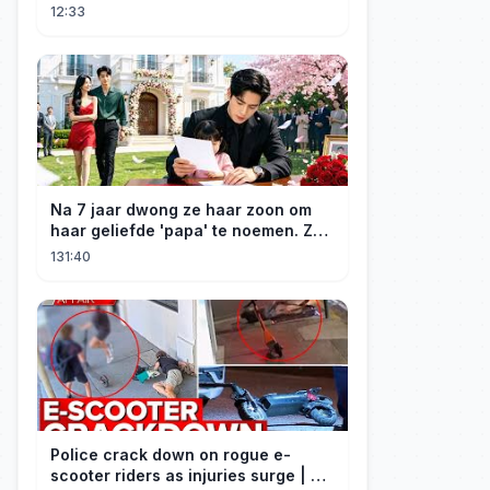
Cinematic Tribute
12:33
Na 7 jaar dwong ze haar zoon om
haar geliefde 'papa' te noemen. Ze
scheidde, hij werd rijk, trouwde met
131:40
een CEO en kreeg daar later spijt
van.#drama
Police crack down on rogue e-
scooter riders as injuries surge | A