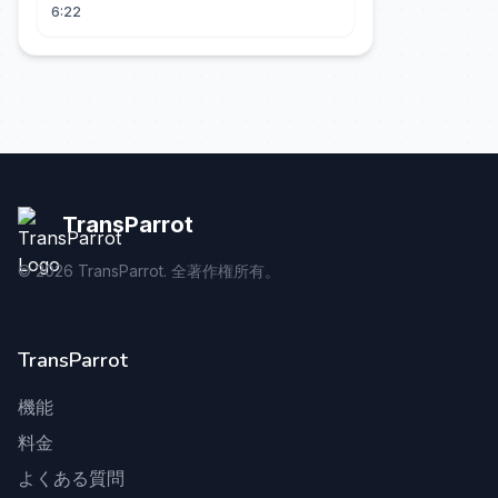
Current Affair
6:22
TransParrot
©
2026
TransParrot. 全著作権所有。
TransParrot
機能
料金
よくある質問