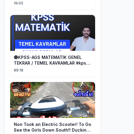
19:05
🔵KPSS-AGS MATEMATİK GENEL
TEKRAR / TEMEL KAVRAMLAR #kpss
#ags
89:18
Non Took an Electric Scooter! To Go
See the Girls Down South!! Ducking