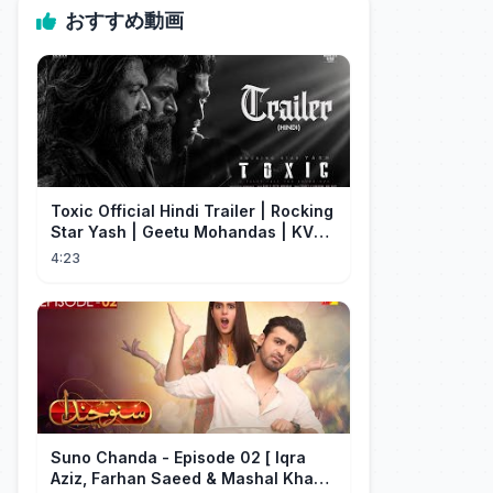
おすすめ動画
Toxic Official Hindi Trailer | Rocking
Star Yash | Geetu Mohandas | KVN |
Monster Mind Creations
4:23
Suno Chanda - Episode 02 [ Iqra
Aziz, Farhan Saeed & Mashal Khan ]