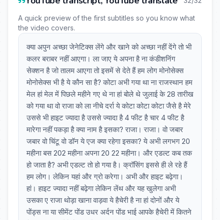
YouTube transcript, YouTube translate
32/32
A quick preview of the first subtitles so you know what
the video covers.
क्या अपुन अच्छा जेनेटिक्स लेंगे और खाने को अच्छा नहीं देंगे तो भी
कलर बराबर नहीं आएगा। ला जाए ये अपना है ना कंडीशनिंग
सेक्शन है जो तालम आएगा तो इसमें से देते हैं हम लोग मोनोसेक्स
मोनोसेक्स भी है ये कौन सा है? कोटा अभी गया था ना राजस्थान हम
मेल हां मेल में पिछले महीने गए थे ना हां बोले थे जुलाई के 28 तारीख
को गया था वो राजा को ला नीचे दर्रा ये कोटा कोटा कोटा जैसे है मेरे
उससे भी हाइट ज्यादा है उससे ज्यादा है 4 फीट है चार 4 फीट है
मारेगा नहीं पकड़ा है क्या नाम है इसका? राजा। राजा। वो जबार
जबार वो चिंटू वो डॉन ये एज क्या रहेगा इसका? ये अभी लगभग 20
महीना बस 202 महीना अपना 20 22 महीना। और एडल्ट कब तक
हो जाता है? अभी एडल्ट तो हो गया है। क्रॉसिंग इससे ही ले रहे हैं
हम लोग। लेकिन यहां और ग्रो करेगा। अभी और हाइट बढ़ेगा।
हां। हाइट ज्यादा नहीं बढ़ेगा लेकिन लेंथ और यह खुलेगा अभी
उसका ए राजा थोड़ा खाना वाड़वा ये हैचेरी है ना हां दोनों और ये
पोंड्स ना या सीमेंट पोंड उधर अर्दन पोंड भाई आपके हैचेरी में कितने