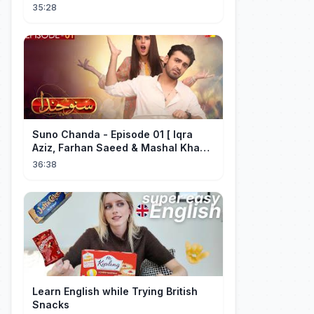
- Funny Pakistani Drama - HUM TV
35:28
Suno Chanda - Episode 01 [ Iqra
Aziz, Farhan Saeed & Mashal Khan ]
- Funny Pakistani Drama - HUM TV
36:38
Learn English while Trying British
Snacks